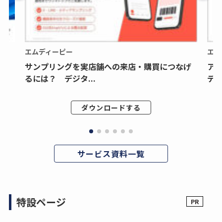
エムディーピー
エム
サンプリングを実店舗への来店・購買につなげ
ア
るには？ デジタ...
デジ
ダウンロードする
サービス資料一覧
特設ページ