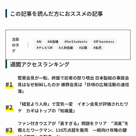
この記事を読んだ方におススメの記事
注目
#AI
#AI会議
#forStudents
#IP business
｜
のタ
#テレビCM
#人財会議
#広報
#転売
グ
週間アクセスランキング
堅実会見が一転、終盤で記者の怒り噴出 日本製紙の事故会
見はなぜ紛糾したのか 謝罪会見は「日頃の広報活動の通信
簿」
「経営より人命」で空気一変 イオン会見が評価されたワ
ケ カギはトップの「知識量」
ファン付きウエアが「臭すぎる」問題をクリア “消臭”を
備えたワークマン、120万点超を販売 一般向け攻略の鍵