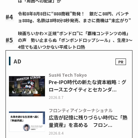
は「周囲への配慮」か
令和8年8月8日に“888商戦”勃発！ 銀だこ88円、パンチ
ョ888g、名鉄は8時8分8秒発売、まさに商機は“末広がり”
映画ちいかわ×正規“ボンドロ”に「覇権コンテンツの格」
の声 勢い止まらぬ「ボンボンドロップシール」、生産3～
4倍でも追いつかない平成レトロ熱
AD
SusHi Tech Tokyo
Pre-IPO時代の新たな資本戦略：グ
ロースエクイティとセカンダ...
2026.8.7
フロンティアインターナショナル
広告が記憶に残りづらい時代に「熱
量資産」を高める フロン...
2026.8.4