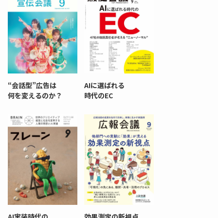
“会話型”広告は
AIに選ばれる
何を変えるのか？
時代のEC
AI実装時代の
効果測定の新視点