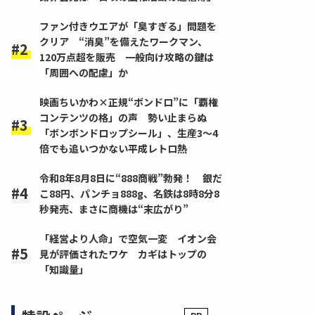
ファン付きウエアが「臭すぎる」問題を
クリア “消臭”を備えたワークマン、
120万点超を販売 一般向け攻略の鍵は
「周囲への配慮」か
映画ちいかわ×正規“ボンドロ”に「覇権
コンテンツの格」の声 勢い止まらぬ
「ボンボンドロップシール」、生産3～4
倍でも追いつかない平成レトロ熱
令和8年8月8日に“888商戦”勃発！ 銀だ
こ88円、パンチョ888g、名鉄は8時8分8
秒発売、まさに商機は“末広がり”
「経営より人命」で空気一変 イオン会
見が評価されたワケ カギはトップの
「知識量」