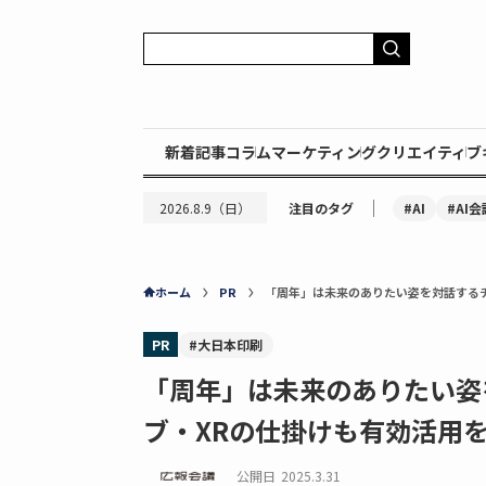
新着記事
コラム
マーケティング
クリエイティブ
｜
#AI
#AI会
2026.8.9（日）
注目のタグ
ホーム
PR
「周年」は未来のありたい姿を対話する
PR
#大日本印刷
「周年」は未来のありたい姿
ブ・XRの仕掛けも有効活用
公開日
2025.3.31