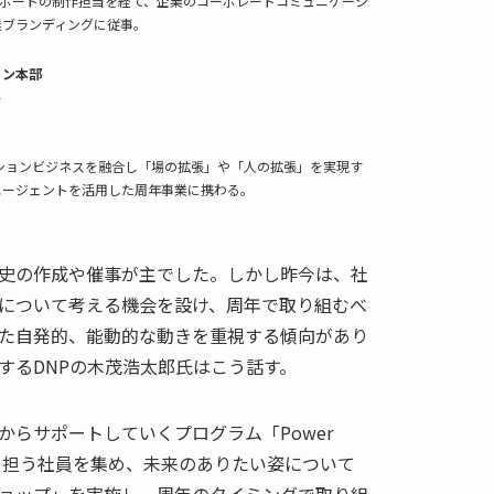
レポートの制作担当を経て、企業のコーポレートコミュニケーシ
業ブランディングに従事。
ョン本部
ト
ションビジネスを融合し「場の拡張」や「人の拡張」を実現す
Iエージェントを活用した周年事業に携わる。
史の作成や催事が主でした。しかし昨今は、社
について考える機会を設け、周年で取り組むべ
た自発的、能動的な動きを重視する傾向があり
するDNPの木茂浩太郎氏はこう話す。
からサポートしていくプログラム「Power
次世代を担う社員を集め、未来のありたい姿について
ョップ」を実施し、周年のタイミングで取り組