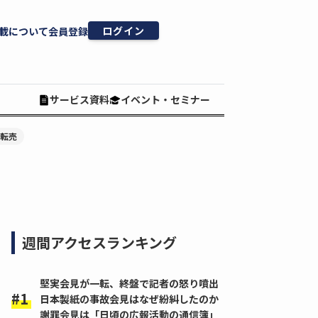
ログイン
載について
会員登録
サービス資料
イベント・セミナー
#転売
週間アクセスランキング
堅実会見が一転、終盤で記者の怒り噴出
日本製紙の事故会見はなぜ紛糾したのか
謝罪会見は「日頃の広報活動の通信簿」