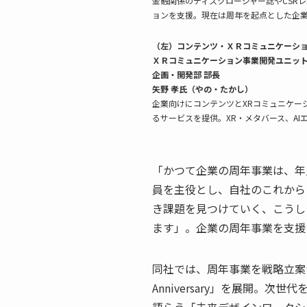
金融関係のディスクロージャー誌やCSR
ョンを支援。現在は周年を起点とした企
（左）コンテンツ・ＸＲコミュニケーシ
ＸＲコミュニケーション事業開発ユニッ
企画・開発部 部長
矢野 孝氏（やの・たかし）
企業向けにコンテンツとXRコミュニケー
るサービスを提供。XR・メタバース、A
「かつて企業の周年事業は、年
員を主役とし、自社のこれから
き課題を見つけていく、こうし
ます」。企業の周年事業を支援
同社では、周年事業を戦略立案
Anniversary」を展開。
語らう「未来デザインワークシ