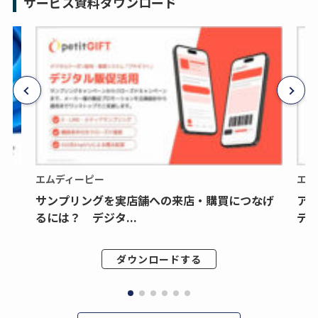
サービス資料ダウンロード
エムディーピー
エム
サンプリングを実店舗への来店・購買につなげ
ア
るには？ デジタ...
デジ
ダウンロードする