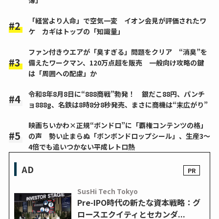
「経営より人命」で空気一変 イオン会見が評価されたワ
ケ カギはトップの「知識量」
ファン付きウエアが「臭すぎる」問題をクリア “消臭”を
備えたワークマン、120万点超を販売 一般向け攻略の鍵
は「周囲への配慮」か
令和8年8月8日に“888商戦”勃発！ 銀だこ88円、パンチ
ョ888g、名鉄は8時8分8秒発売、まさに商機は“末広がり”
映画ちいかわ×正規“ボンドロ”に「覇権コンテンツの格」
の声 勢い止まらぬ「ボンボンドロップシール」、生産3～
4倍でも追いつかない平成レトロ熱
AD
SusHi Tech Tokyo
Pre-IPO時代の新たな資本戦略：グ
ロースエクイティとセカンダ...