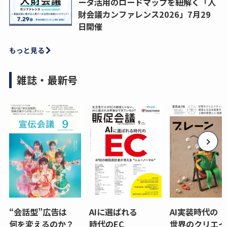
ータ活用のロードマップを紐解く「人
財会議カンファレンス2026」7月29
日開催
もっと見る
雑誌・最新号
“会話型”広告は
AIに選ばれる
AI実装時代の
何を変えるのか？
時代のEC
世界のクリエイ