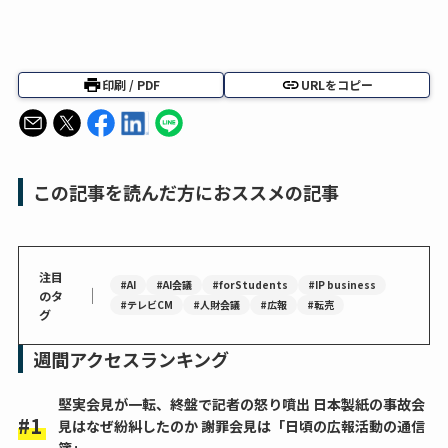
印刷 / PDF
URLをコピー
この記事を読んだ方におススメの記事
注目
#AI
#AI会議
#forStudents
#IP business
｜
のタ
#テレビCM
#人財会議
#広報
#転売
グ
週間アクセスランキング
堅実会見が一転、終盤で記者の怒り噴出 日本製紙の事故会
見はなぜ紛糾したのか 謝罪会見は「日頃の広報活動の通信
簿」