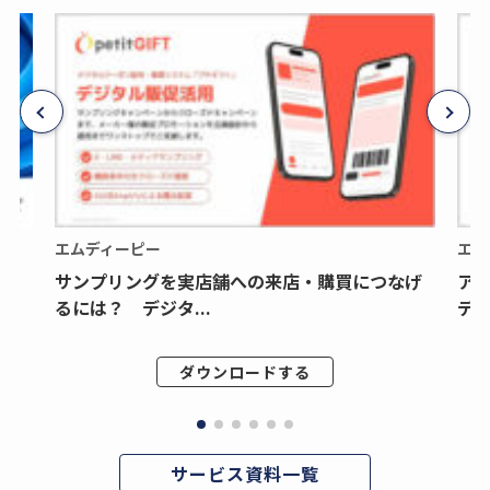
エムディーピー
エム
サンプリングを実店舗への来店・購買につなげ
ア
るには？ デジタ...
デジ
ダウンロードする
サービス資料一覧