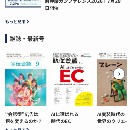
財会議カンファレンス2026」7月29
日開催
もっと見る
雑誌・最新号
“会話型”広告は
AIに選ばれる
AI実装時代の
何を変えるのか？
時代のEC
世界のクリエイ
もっと見る