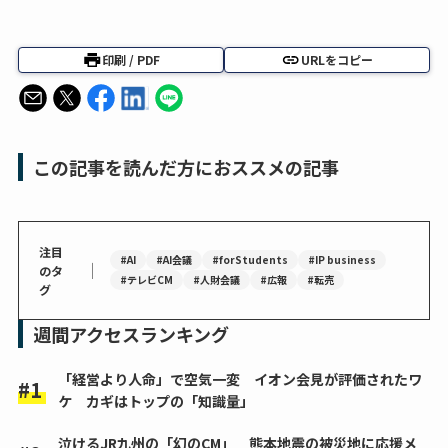
印刷 / PDF
URLをコピー
この記事を読んだ方におススメの記事
注目
#AI
#AI会議
#forStudents
#IP business
｜
のタ
#テレビCM
#人財会議
#広報
#転売
グ
週間アクセスランキング
「経営より人命」で空気一変 イオン会見が評価されたワ
ケ カギはトップの「知識量」
泣けるJR九州の「幻のCM」 熊本地震の被災地に応援メ