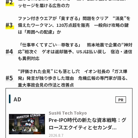
ッセージを届ける広告の力
ファン付きウエアが「臭すぎる」問題をクリア “消臭”を
備えたワークマン、120万点超を販売 一般向け攻略の鍵
は「周囲への配慮」か
「仕事早くてすごい…尊敬する」 熊本地震で企業の“神対
応”相次ぐ ゲオは返却猶予、USJは払い戻し 宿泊・通信
も異例対応
“評価された会見” にも落とし穴 イオン社長の「ガス爆
発」発言が独り歩きした理由 危機広報の専門家が語る、
重大事故会見の作法と改善点
AD
SusHi Tech Tokyo
Pre-IPO時代の新たな資本戦略：グ
ロースエクイティとセカンダ...
2026.8.7