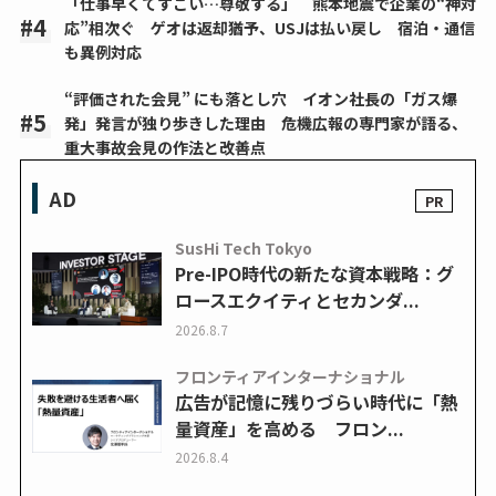
「仕事早くてすごい…尊敬する」 熊本地震で企業の“神対
応”相次ぐ ゲオは返却猶予、USJは払い戻し 宿泊・通信
も異例対応
“評価された会見” にも落とし穴 イオン社長の「ガス爆
発」発言が独り歩きした理由 危機広報の専門家が語る、
重大事故会見の作法と改善点
AD
SusHi Tech Tokyo
Pre-IPO時代の新たな資本戦略：グ
ロースエクイティとセカンダ...
2026.8.7
フロンティアインターナショナル
広告が記憶に残りづらい時代に「熱
量資産」を高める フロン...
2026.8.4