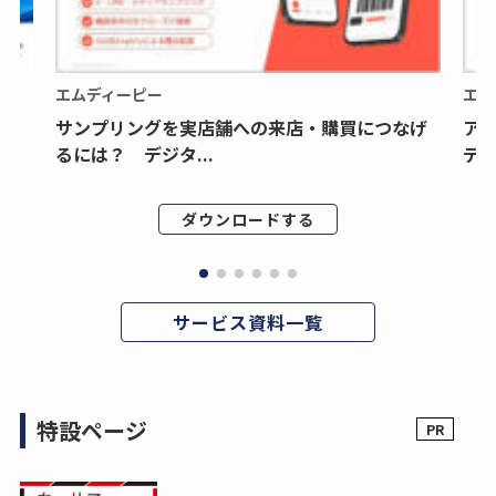
エムディーピー
エム
サンプリングを実店舗への来店・購買につなげ
ア
るには？ デジタ...
デジ
ダウンロードする
サービス資料一覧
特設ページ