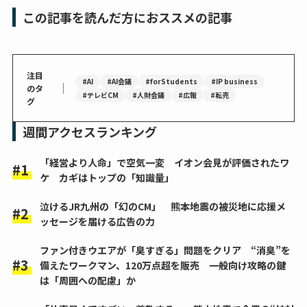
この記事を読んだ方におススメの記事
注目
#AI
#AI会議
#forStudents
#IP business
｜
のタ
#テレビCM
#人財会議
#広報
#転売
グ
週間アクセスランキング
「経営より人命」で空気一変 イオン会見が評価されたワ
ケ カギはトップの「知識量」
泣けるJR九州の「幻のCM」 熊本地震の被災地に応援メ
ッセージを届ける広告の力
ファン付きウエアが「臭すぎる」問題をクリア “消臭”を
備えたワークマン、120万点超を販売 一般向け攻略の鍵
は「周囲への配慮」か