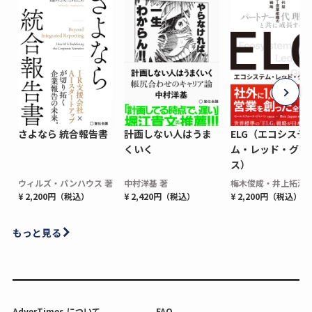
さよなら 統合報告書
計画しない人はうま
ELG（エコシステ
くいく
ム・レッド・グロ
ス）
ウィルズ・パンハウス 著
中村洋基 著
梅木俊成・井上拓海 
¥ 2,200円（税込）
¥ 2,420円（税込）
¥ 2,200円（税込）
もっと見る
AdverTimes.について
FAQ