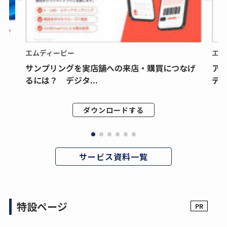
エムディーピー
エム
サンプリングを実店舗への来店・購買につなげ
ア
るには？ デジタ...
デジ
ダウンロードする
サービス資料一覧
特設ページ