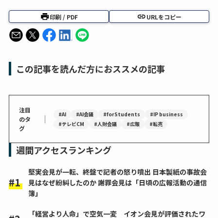
印刷 / PDF
URLをコピー
この記事を読んだ方におススメの記事
注目
#AI
#AI会議
#forStudents
#IP business
｜
のタ
#テレビCM
#人財会議
#広報
#転売
グ
週間アクセスランキング
堅実会見が一転、終盤で記者の怒り噴出 日本製紙の事故会
見はなぜ紛糾したのか 謝罪会見は「日頃の広報活動の通信
簿」
「経営より人命」で空気一変 イオン会見が評価されたワ