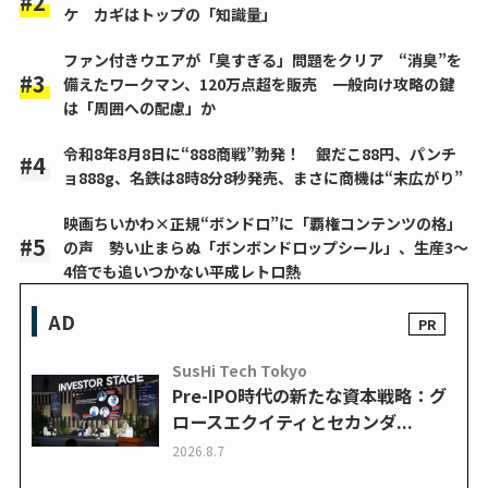
ケ カギはトップの「知識量」
ファン付きウエアが「臭すぎる」問題をクリア “消臭”を
備えたワークマン、120万点超を販売 一般向け攻略の鍵
は「周囲への配慮」か
令和8年8月8日に“888商戦”勃発！ 銀だこ88円、パンチ
ョ888g、名鉄は8時8分8秒発売、まさに商機は“末広がり”
映画ちいかわ×正規“ボンドロ”に「覇権コンテンツの格」
の声 勢い止まらぬ「ボンボンドロップシール」、生産3～
4倍でも追いつかない平成レトロ熱
AD
SusHi Tech Tokyo
Pre-IPO時代の新たな資本戦略：グ
ロースエクイティとセカンダ...
2026.8.7