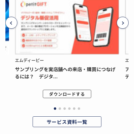
エムディーピー
エム
サンプリングを実店舗への来店・購買につなげ
ア
るには？ デジタ...
デジ
ダウンロードする
サービス資料一覧