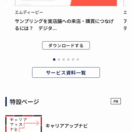
エムディーピー
エム
サンプリングを実店舗への来店・購買につなげ
ア
るには？ デジタ...
デジ
ダウンロードする
サービス資料一覧
特設ページ
キャリアアップナビ