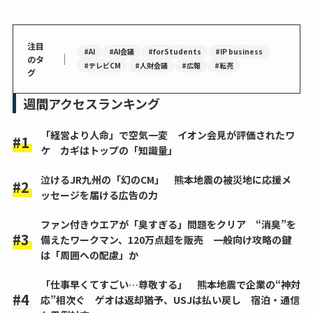
注目
#AI
#AI会議
#forStudents
#IP business
｜
のタ
#テレビCM
#人財会議
#広報
#転売
グ
週間アクセスランキング
「経営より人命」で空気一変 イオン会見が評価されたワ
ケ カギはトップの「知識量」
泣けるJR九州の「幻のCM」 熊本地震の被災地に応援メ
ッセージを届ける広告の力
ファン付きウエアが「臭すぎる」問題をクリア “消臭”を
備えたワークマン、120万点超を販売 一般向け攻略の鍵
は「周囲への配慮」か
「仕事早くてすごい…尊敬する」 熊本地震で企業の“神対
応”相次ぐ ゲオは返却猶予、USJは払い戻し 宿泊・通信