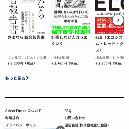
さよなら 統合報告書
計画しない人はうま
ELG（エコシステ
くいく
ム・レッド・グロ
ス）
ウィルズ・パンハウス 著
中村洋基 著
梅木俊成・井上拓海 
¥ 2,200円（税込）
¥ 2,420円（税込）
¥ 2,200円（税込）
もっと見る
AdverTimes.について
FAQ
利用規約
お問い合わせ
プライバシーポリシー
運営会社(株式会社宣伝会議)