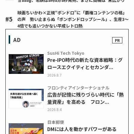
ョ888g、名鉄は8時8分8秒発売、まさに商機は“末広がり”
映画ちいかわ×正規“ボンドロ”に「覇権コンテンツの格」
の声 勢い止まらぬ「ボンボンドロップシール」、生産3～
4倍でも追いつかない平成レトロ熱
AD
SusHi Tech Tokyo
Pre-IPO時代の新たな資本戦略：グ
ロースエクイティとセカンダ...
2026.8.7
フロンティアインターナショナル
広告が記憶に残りづらい時代に「熱
量資産」を高める フロン...
2026.8.4
日本郵便
DMには人を動かすパワーがある