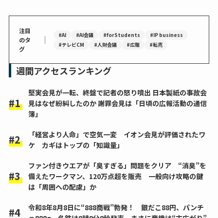
注目
#AI
#AI会議
#forStudents
#IP business
｜
のタ
#テレビCM
#人財会議
#広報
#転売
グ
週間アクセスランキング
堅実会見が一転、終盤で記者の怒り噴出 日本製紙の事故会
見はなぜ紛糾したのか 謝罪会見は「日頃の広報活動の通信
簿」
「経営より人命」で空気一変 イオン会見が評価されたワ
ケ カギはトップの「知識量」
ファン付きウエアが「臭すぎる」問題をクリア “消臭”を
備えたワークマン、120万点超を販売 一般向け攻略の鍵
は「周囲への配慮」か
令和8年8月8日に“888商戦”勃発！ 銀だこ88円、パンチ