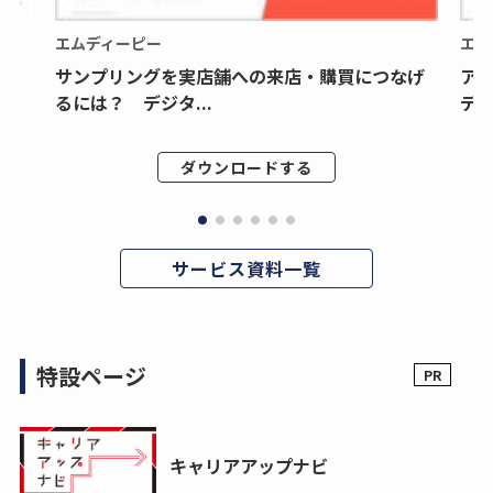
エムディーピー
エム
サンプリングを実店舗への来店・購買につなげ
ア
るには？ デジタ...
デジ
ダウンロードする
サービス資料一覧
特設ページ
キャリアアップナビ