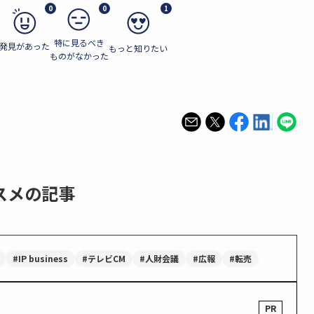
0
0
1
特に見るべき
発見があった
もっと知りたい
ものがなかった
スメの記事
#IP business
#テレビCM
#人財会議
#広報
#転売