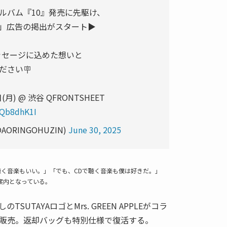
ルバム『10』発売に先駆け、
」広告の掲出がスタート▶️
ッセージに込めた想いと
ださい🪧
(月) @ 渋谷 QFRONTSHEET
GQb8dhK1I
(@AORINGOHUZIN)
June 30, 2025
く音楽もいい。」「でも、CDで聴く音楽も僕は好きだ。」
案内となっている。
UTAYAロゴとMrs. GREEN APPLEがコラ
販売。返却バッグも特別仕様で復活する。