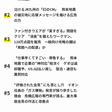
泣けるJR九州の「幻のCM」 熊本地震
の被災地に応援メッセージを届ける広告
の力
ファン付きウエアが「臭すぎる」問題を
クリア “消臭”を備えたワークマン、
120万点超を販売 一般向け攻略の鍵は
「周囲への配慮」か
「仕事早くてすごい…尊敬する」 熊本
地震で企業の“神対応”相次ぐ ゲオは返
却猶予、USJは払い戻し 宿泊・通信も
異例対応
“評価された会見” にも落とし穴 イオン
社長の「ガス爆発」発言が独り歩きした
理由 危機広報の専門家が語る、重大事
故会見の作法と改善点