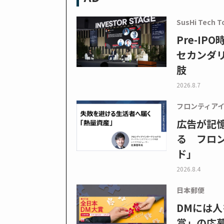
SusHi Tech T
Pre-I
セカンダ
肢
2026.8.7
フロンティア
広告が記
る フロン
ド」
2026.8.4
日本郵便
DMには人
賞」の応