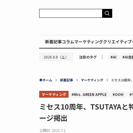
新着記事
コラム
マーケティング
クリエイティブ
｜
#AI
#AI会
2026.8.8（土）
注目のタグ
ホーム
新着記事
マーケティング
ミセス10周年
マーケティング
#Mrs. GREEN APPLE
#OOH
#
ミセス10周年、TSUTAY
ージ掲出
公開日
2025.7.1