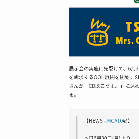
展示会の実施に先駆けて、6月3
を訴求するOOH展開を開始。SHI
さんが「CD聴こうよ。」に込
る。
【NEWS
#MGA10
💿】
本日6月30日(月)より、