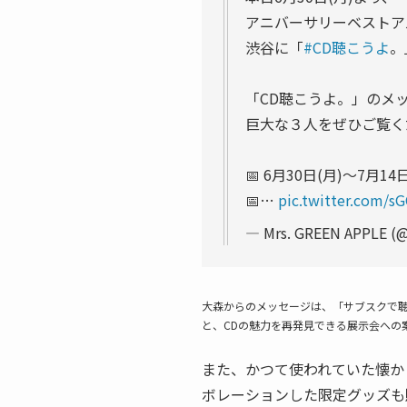
アニバーサリーベストア
渋谷に「
#CD聴こうよ
。
「CD聴こうよ。」のメ
巨大な３人をぜひご覧く
📅 6月30日(月)〜7月14日
📅…
pic.twitter.com/s
— Mrs. GREEN APPLE 
大森からのメッセージは、「サブスクで聴
と、CDの魅力を再発見できる展示会への
また、かつて使われていた懐かしのTS
ボレーションした限定グッズも