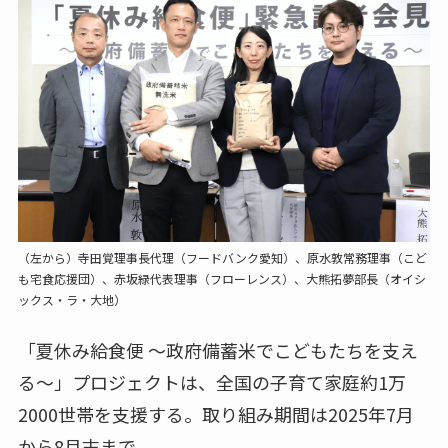
（左から）寺田覚理事長代理（フードバンク愛知）、原水敦常務理事（こど
も宅食応援団）、赤坂緑代表理事（フローレンス）、大熊拓夢部長（オイシ
ックス・ラ・大地）
「夏休み給食便 ～政府備蓄米でこどもたちを支え
る～」プロジェクトは、全国の子育て家庭約1万
2000世帯を支援する。取り組み期間は2025年7月
から8月末まで。