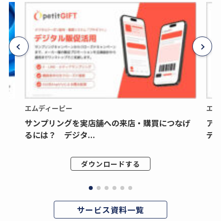
エムディーピー
エム
サンプリングを実店舗への来店・購買につなげ
ア
るには？ デジタ...
デジ
ダウンロードする
サービス資料一覧