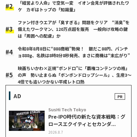
「経営より人命」で空気一変 イオン会見が評価されたワ
ケ カギはトップの「知識量」
ファン付きウエアが「臭すぎる」問題をクリア “消臭”を
備えたワークマン、120万点超を販売 一般向け攻略の鍵
は「周囲への配慮」か
令和8年8月8日に“888商戦”勃発！ 銀だこ88円、パンチ
ョ888g、名鉄は8時8分8秒発売、まさに商機は“末広がり”
映画ちいかわ×正規“ボンドロ”に「覇権コンテンツの格」
の声 勢い止まらぬ「ボンボンドロップシール」、生産3～
4倍でも追いつかない平成レトロ熱
AD
SusHi Tech Tokyo
Pre-IPO時代の新たな資本戦略：グ
ロースエクイティとセカンダ...
2026.8.7