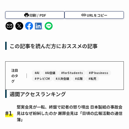
印刷 / PDF
URLをコピー
この記事を読んだ方におススメの記事
注目
#AI
#AI会議
#forStudents
#IP business
｜
のタ
#テレビCM
#人財会議
#広報
#転売
グ
週間アクセスランキング
堅実会見が一転、終盤で記者の怒り噴出 日本製紙の事故会
見はなぜ紛糾したのか 謝罪会見は「日頃の広報活動の通信
簿」