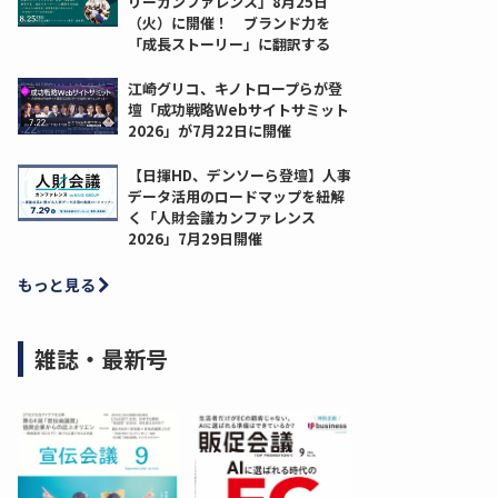
リーカンファレンス」8月25日
（火）に開催！ ブランド力を
「成長ストーリー」に翻訳する
江崎グリコ、キノトロープらが登
壇「成功戦略Webサイトサミット
2026」が7月22日に開催
【日揮HD、デンソーら登壇】人事
データ活用のロードマップを紐解
く「人財会議カンファレンス
2026」7月29日開催
もっと見る
雑誌・最新号