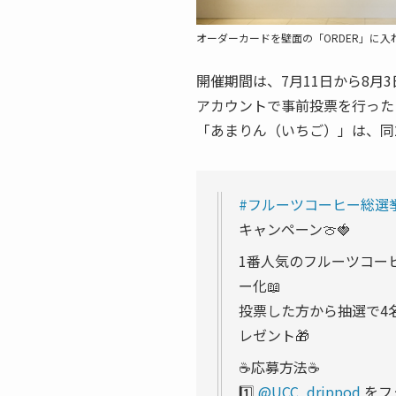
オーダーカードを壁面の「ORDER」に
開催期間は、7月11日から8月
アカウントで事前投票を行った
「あまりん（いちご）」は、同
#フルーツコーヒー総選
キャンペーン🍈🍓
1番人気のフルーツコー
ー化📖
投票した方から抽選で4
レゼント🎁
☕️応募方法☕️
1️⃣
@UCC_drippod
をフ