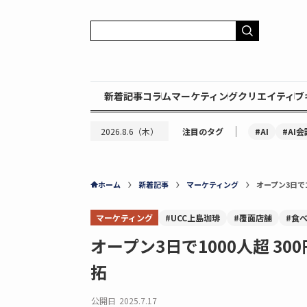
新着記事
コラム
マーケティング
クリエイティブ
｜
#AI
#AI会
2026.8.6（木）
注目のタグ
ホーム
新着記事
マーケティング
オープン3日で
マーケティング
#UCC上島珈琲
#覆面店舗
#食
オープン3日で1000人超 
拓
公開日
2025.7.17