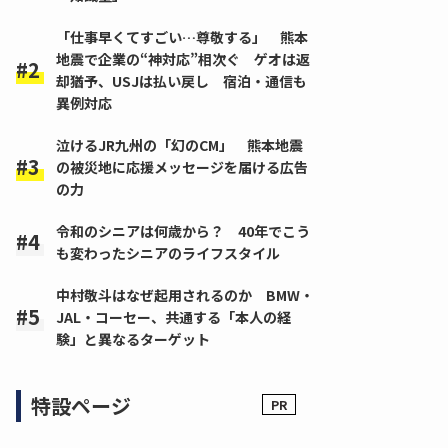
「仕事早くてすごい…尊敬する」 熊本
地震で企業の“神対応”相次ぐ ゲオは返
却猶予、USJは払い戻し 宿泊・通信も
異例対応
泣けるJR九州の「幻のCM」 熊本地震
の被災地に応援メッセージを届ける広告
の力
令和のシニアは何歳から？ 40年でこう
も変わったシニアのライフスタイル
中村敬斗はなぜ起用されるのか BMW・
JAL・コーセー、共通する「本人の経
験」と異なるターゲット
特設ページ