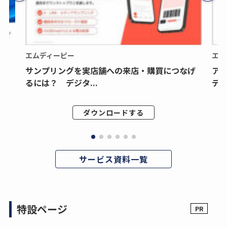
エムディーピー
エム
サンプリングを実店舗への来店・購買につなげ
ア
るには？ デジタ...
デジ
ダウンロードする
サービス資料一覧
特設ページ