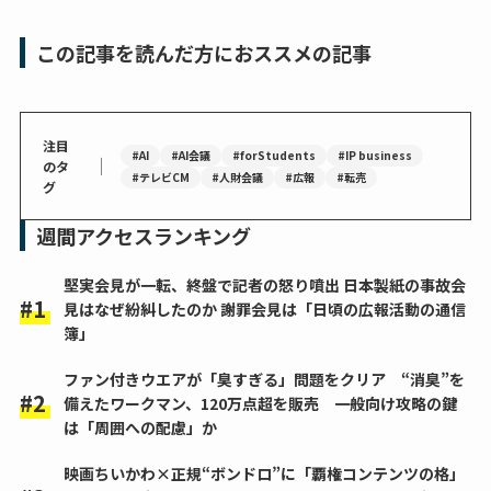
この記事を読んだ方におススメの記事
注目
#AI
#AI会議
#forStudents
#IP business
｜
のタ
#テレビCM
#人財会議
#広報
#転売
グ
週間アクセスランキング
堅実会見が一転、終盤で記者の怒り噴出 日本製紙の事故会
見はなぜ紛糾したのか 謝罪会見は「日頃の広報活動の通信
簿」
ファン付きウエアが「臭すぎる」問題をクリア “消臭”を
備えたワークマン、120万点超を販売 一般向け攻略の鍵
は「周囲への配慮」か
映画ちいかわ×正規“ボンドロ”に「覇権コンテンツの格」