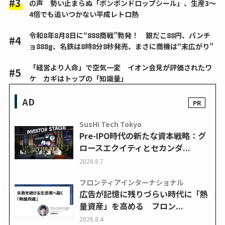
の声 勢い止まらぬ「ボンボンドロップシール」、生産3～
4倍でも追いつかない平成レトロ熱
令和8年8月8日に“888商戦”勃発！ 銀だこ88円、パンチ
ョ888g、名鉄は8時8分8秒発売、まさに商機は“末広がり”
「経営より人命」で空気一変 イオン会見が評価されたワ
ケ カギはトップの「知識量」
AD
SusHi Tech Tokyo
Pre-IPO時代の新たな資本戦略：グ
ロースエクイティとセカンダ...
2026.8.7
フロンティアインターナショナル
広告が記憶に残りづらい時代に「熱
量資産」を高める フロン...
2026.8.4