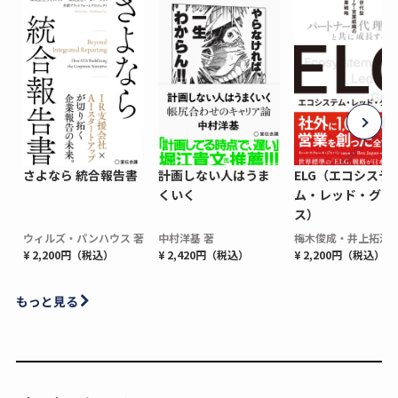
さよなら 統合報告書
計画しない人はうま
ELG（エコシステ
くいく
ム・レッド・グロ
ス）
ウィルズ・パンハウス 著
中村洋基 著
梅木俊成・井上拓海 
¥ 2,200円（税込）
¥ 2,420円（税込）
¥ 2,200円（税込）
もっと見る