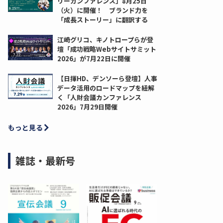
リーカンファレンス」8月25日
（火）に開催！ ブランド力を
「成長ストーリー」に翻訳する
江崎グリコ、キノトロープらが登
壇「成功戦略Webサイトサミット
2026」が7月22日に開催
【日揮HD、デンソーら登壇】人事
データ活用のロードマップを紐解
く「人財会議カンファレンス
2026」7月29日開催
もっと見る
雑誌・最新号