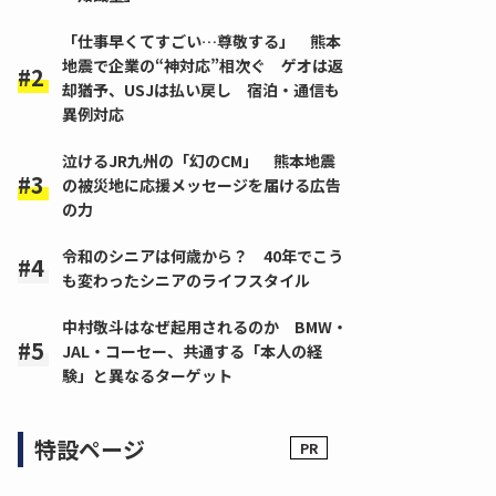
「仕事早くてすごい…尊敬する」 熊本
地震で企業の“神対応”相次ぐ ゲオは返
却猶予、USJは払い戻し 宿泊・通信も
異例対応
泣けるJR九州の「幻のCM」 熊本地震
の被災地に応援メッセージを届ける広告
の力
令和のシニアは何歳から？ 40年でこう
も変わったシニアのライフスタイル
中村敬斗はなぜ起用されるのか BMW・
JAL・コーセー、共通する「本人の経
験」と異なるターゲット
特設ページ