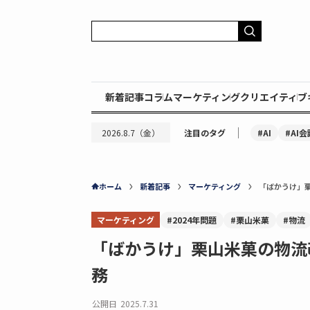
新着記事
コラム
マーケティング
クリエイティブ
｜
#AI
#AI会
2026.8.7（金）
注目のタグ
ホーム
新着記事
マーケティング
「ばかうけ」
マーケティング
#2024年問題
#栗山米菓
#物流
「ばかうけ」栗山米菓の物流
務
公開日
2025.7.31