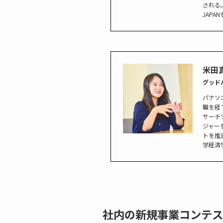
される。
JAP
米田
グッド
パナソ
職を経
サーチ
ジャー
トを推
学経済
社内の新規事業コンテス