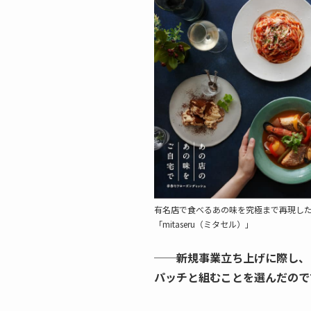
有名店で食べるあの味を究極まで再現し
「mitaseru（ミタセル）」
──新規事業立ち上げに際し、
パッチと組むことを選んだので