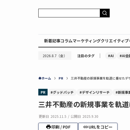
新着記事
コラム
マーケティング
クリエイティブ
｜
#AI
#AI会
2026.8.7（金）
注目のタグ
ホーム
PR
三井不動産の新規事業を軌道に乗せたデ
PR
#グッドパッチ
#デザインリサーチ
#新規事
三井不動産の新規事業を軌道
更新日
2025.11.5
/
公開日
2025.9.30
印刷 / PDF
URLをコピー