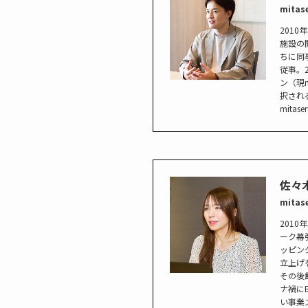
mitas
201
施設の
ちに同
従事。
ン（現m
択され
mita
佐々
mitas
201
ーク幕
ッピン
立上げ
その後
ナ禍に
い事業