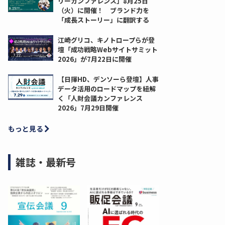
リーカンファレンス」8月25日
（火）に開催！ ブランド力を
「成長ストーリー」に翻訳する
江崎グリコ、キノトロープらが登
壇「成功戦略Webサイトサミット
2026」が7月22日に開催
【日揮HD、デンソーら登壇】人事
データ活用のロードマップを紐解
く「人財会議カンファレンス
2026」7月29日開催
もっと見る
雑誌・最新号