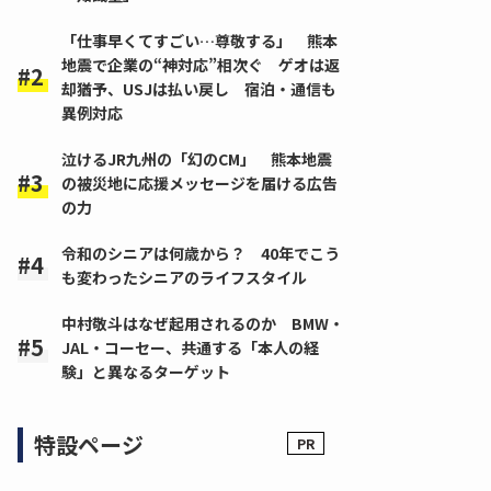
「仕事早くてすごい…尊敬する」 熊本
地震で企業の“神対応”相次ぐ ゲオは返
却猶予、USJは払い戻し 宿泊・通信も
異例対応
泣けるJR九州の「幻のCM」 熊本地震
の被災地に応援メッセージを届ける広告
の力
令和のシニアは何歳から？ 40年でこう
も変わったシニアのライフスタイル
中村敬斗はなぜ起用されるのか BMW・
JAL・コーセー、共通する「本人の経
験」と異なるターゲット
特設ページ