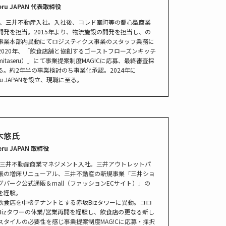
eru JAPAN 代表取締役
0年、三井不動産入社。入社後、コレド室町等の都心型商業
開発を担当。2015年より、物流施設の開発を担当し、の
事業本部内異動にてロジスティクス事業のスタッフ業務に
2020年、「飲食店舗と協創するゴーストフローズンキッチ
itaseru）」にて事業提案制度MAG!Cに応募、最終審査採
る。約2年半の事業検討のち事業化承認。2024年に
seru JAPANを設立、現職に至る。
木悠氏
eru JAPAN 取締役
0年三井不動産商業マネジメント入社。三井アウトレットパ
張の増床リニューアル、三井不動産の新規事業「三井ショ
グパーク公式通販＆mall（ファッションECサイト）」の
を経験。
飲食店を中核テナントとする赤坂Bizタワーに異動。コロ
Bizタワーの休業/営業再開を経験し、飲食店の更なる新し
スタイルの必要性を感じ事業提案制度MAG!Cに応募・採択