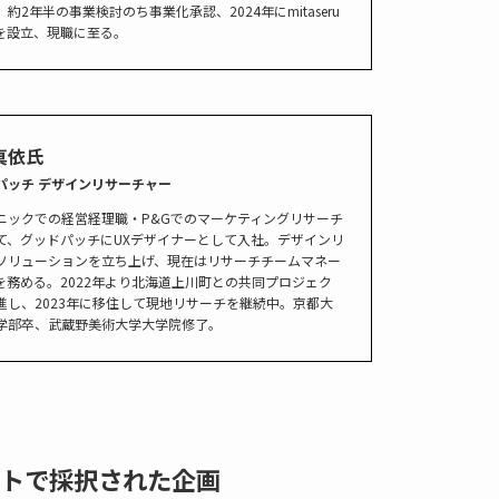
約2年半の事業検討のち事業化承認、2024年にmitaseru
ANを設立、現職に至る。
真依氏
パッチ デザインリサーチャー
ニックでの経営経理職・P&Gでのマーケティングリサーチ
て、グッドパッチにUXデザイナーとして入社。デザインリ
ソリューションを立ち上げ、現在はリサーチチームマネー
を務める。2022年より北海道上川町との共同プロジェク
進し、2023年に移住して現地リサーチを継続中。京都大
学部卒、武蔵野美術大学大学院修了。
トで採択された企画