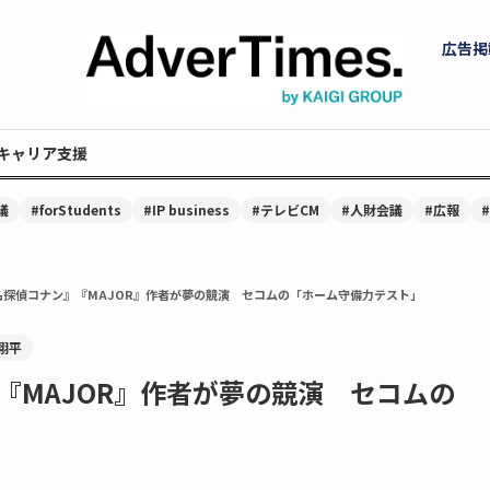
広告掲
キャリア支援
議
#forStudents
#IP business
#テレビCM
#人財会議
#広報
名探偵コナン』『MAJOR』作者が夢の競演 セコムの「ホーム守備力テスト」
翔平
『MAJOR』作者が夢の競演 セコムの