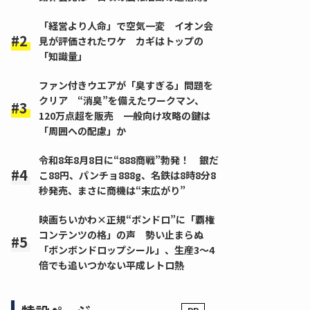
「経営より人命」で空気一変 イオン会
見が評価されたワケ カギはトップの
「知識量」
ファン付きウエアが「臭すぎる」問題を
クリア “消臭”を備えたワークマン、
120万点超を販売 一般向け攻略の鍵は
「周囲への配慮」か
令和8年8月8日に“888商戦”勃発！ 銀だ
こ88円、パンチョ888g、名鉄は8時8分8
秒発売、まさに商機は“末広がり”
映画ちいかわ×正規“ボンドロ”に「覇権
コンテンツの格」の声 勢い止まらぬ
「ボンボンドロップシール」、生産3～4
倍でも追いつかない平成レトロ熱