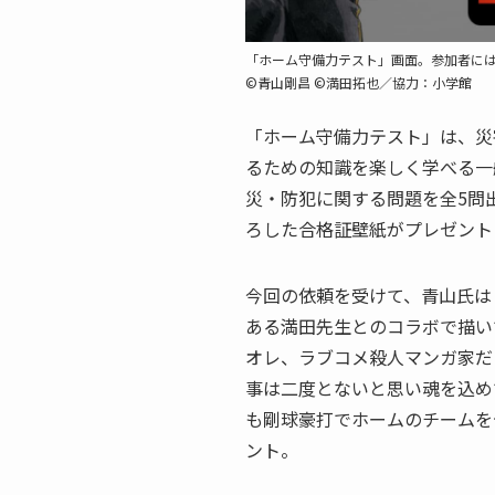
「ホーム守備力テスト」画面。参加者に
©青山剛昌 ©満田拓也／協力：小学館
「ホーム守備力テスト」は、災
るための知識を楽しく学べる一
災・防犯に関する問題を全5問
ろした合格証壁紙がプレゼント
今回の依頼を受けて、青山氏は
ある満田先生とのコラボで描い
オレ、ラブコメ殺人マンガ家だ
事は二度とないと思い魂を込め
も剛球豪打でホームのチームを
ント。