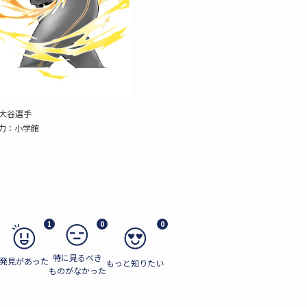
大谷選手
力：小学館
1
0
0
特に見るべき
発見があった
もっと知りたい
ものがなかった