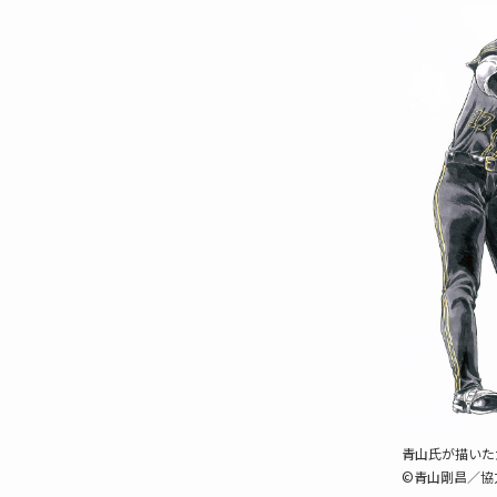
青山氏が描いた
©青山剛昌／協