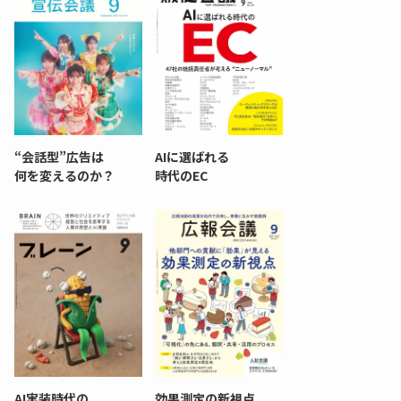
“会話型”広告は
AIに選ばれる
何を変えるのか？
時代のEC
AI実装時代の
効果測定の新視点