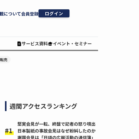
ログイン
載について
会員登録
サービス資料
イベント・セミナー
#転売
週間アクセスランキング
堅実会見が一転、終盤で記者の怒り噴出
日本製紙の事故会見はなぜ紛糾したのか
謝罪会見は「日頃の広報活動の通信簿」