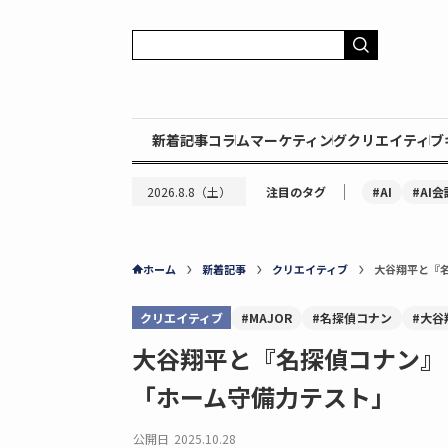
新着記事
コラム
マーケティング
クリエイティブ
｜
#AI
#AI会
2026.8.8（土）
注目のタグ
ホーム
新着記事
クリエイティブ
大谷翔平と『
クリエイティブ
#MAJOR
#名探偵コナン
#大谷
大谷翔平と『名探偵コナン』
「ホーム守備力テスト」
公開日
2025.10.28