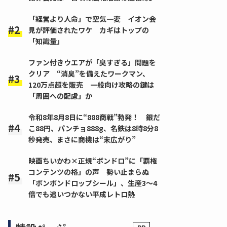
「経営より人命」で空気一変 イオン会
見が評価されたワケ カギはトップの
「知識量」
ファン付きウエアが「臭すぎる」問題を
クリア “消臭”を備えたワークマン、
120万点超を販売 一般向け攻略の鍵は
「周囲への配慮」か
令和8年8月8日に“888商戦”勃発！ 銀だ
こ88円、パンチョ888g、名鉄は8時8分8
秒発売、まさに商機は“末広がり”
映画ちいかわ×正規“ボンドロ”に「覇権
コンテンツの格」の声 勢い止まらぬ
「ボンボンドロップシール」、生産3～4
倍でも追いつかない平成レトロ熱