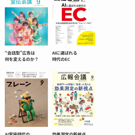
“会話型”広告は
AIに選ばれる
何を変えるのか？
時代のEC
AI実装時代の
効果測定の新視点