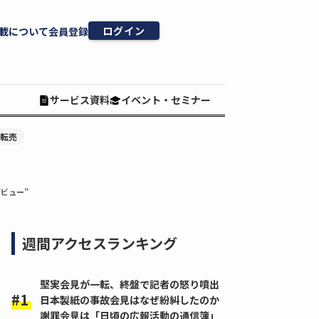
ログイン
載について
会員登録
サービス資料
イベント・セミナー
#転売
ビュー”
週間アクセスランキング
堅実会見が一転、終盤で記者の怒り噴出
日本製紙の事故会見はなぜ紛糾したのか
謝罪会見は「日頃の広報活動の通信簿」