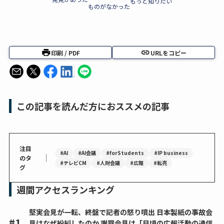
もっと知りたい
ものがなかった
印刷 / PDF
URLをコピー
この記事を読んだ方におススメの記事
注目
#AI
#AI会議
#forStudents
#IP business
｜
のタ
#テレビCM
#人財会議
#広報
#転売
グ
週間アクセスランキング
堅実会見が一転、終盤で記者の怒り噴出 日本製紙の事故会
見はなぜ紛糾したのか 謝罪会見は「日頃の広報活動の通信