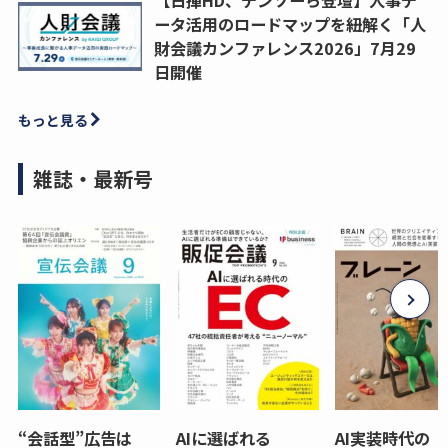
【日揮HD、デンソーら登壇】人事デ
ータ活用のロードマップを紐解く「人
財会議カンファレンス2026」7月29
日開催
もっと見る
雑誌・最新号
“会話型”広告は
AIに選ばれる
AI実装時代の