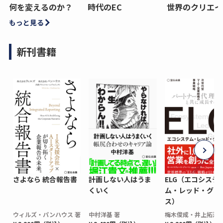
何を変えるのか？
時代のEC
世界のクリエイ
もっと見る
新刊書籍
さよなら 統合報告書
計画しない人はうま
ELG（エコシステ
くいく
ム・レッド・グロ
ス）
ウィルズ・パンハウス 著
中村洋基 著
梅木俊成・井上拓海 