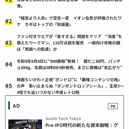
簿」
「経営より人命」で空気一変 イオン会見が評価されたワ
ケ カギはトップの「知識量」
ファン付きウエアが「臭すぎる」問題をクリア “消臭”を
備えたワークマン、120万点超を販売 一般向け攻略の鍵
は「周囲への配慮」か
令和8年8月8日に“888商戦”勃発！ 銀だこ88円、パンチ
ョ888g、名鉄は8時8分8秒発売、まさに商機は“末広がり”
映画ちいかわ×正規“ボンドロ”に「覇権コンテンツの格」
の声 勢い止まらぬ「ボンボンドロップシール」、生産3～
4倍でも追いつかない平成レトロ熱
AD
SusHi Tech Tokyo
Pre-IPO時代の新たな資本戦略：グ