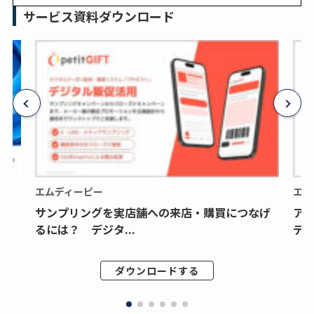
サービス資料ダウンロード
エムディーピー
エム
サンプリングを実店舗への来店・購買につなげ
ア
るには？ デジタ...
デジ
ダウンロードする