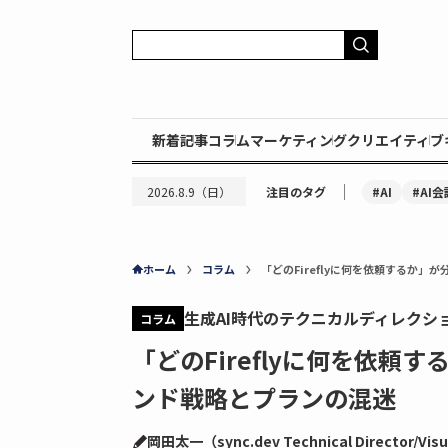
新着記事
コラム
マーケティング
クリエイティブ
｜
#AI
#AI会
2026.8.9（日）
注目のタグ
ホーム
コラム
「どのFireflyに何を依頼するか」
生成AI時代のテクニカルディレクシ
コラム
「どのFireflyに何を依頼
ンド戦略とプランの混迷
岡田太一（sync.dev Technical Director/Visua