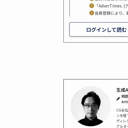
「AdverTime
会員登録により、
ログインして読む
生成
岡田太
Art
CG会社
ンを経
ディレ
アルタ