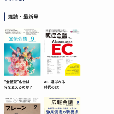
雑誌・最新号
“会話型”広告は
AIに選ばれる
何を変えるのか？
時代のEC