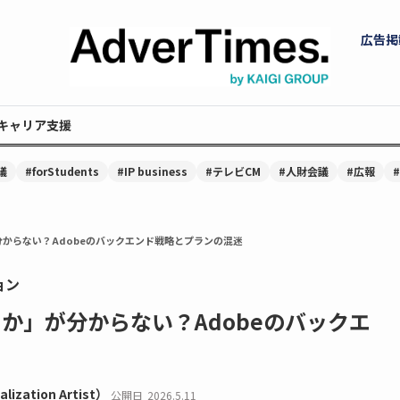
広告掲
キャリア支援
議
#forStudents
#IP business
#テレビCM
#人財会議
#広報
が分からない？Adobeのバックエンド戦略とプランの混迷
ョン
するか」が分からない？Adobeのバックエ
lization Artist）
公開日
2026.5.11