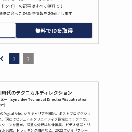
s. (アドタイ)」の記事はすべて無料です
興味に合った記事や情報をお届けします
無料でIDを取得
1
2
AI時代のテクニカルディレクション
一（sync.dev Technical Director/Visualization
ist）
のDigital Artist からキャリアを開始。ポストプロダクショ
て、現在はビジュアルクリエイティブ領域にてテクニカル
クションを担当。得意な分野は映像編集、ビデオ信号とリ
イム合成、トラッキング関連など。2022年から『ブレー