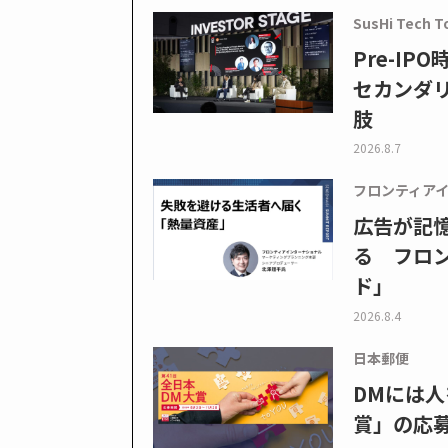
SusHi Tech T
Pre-I
セカンダ
肢
2026.8.7
フロンティア
広告が記
る フロン
ド」
2026.8.4
日本郵便
DMには人
賞」の応