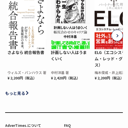
さよなら 統合報告書
計画しない人はうま
ELG（エコシステ
くいく
ム・レッド・グロ
ス）
ウィルズ・パンハウス 著
中村洋基 著
梅木俊成・井上拓海 
¥ 2,200円（税込）
¥ 2,420円（税込）
¥ 2,200円（税込）
もっと見る
AdverTimes.について
FAQ