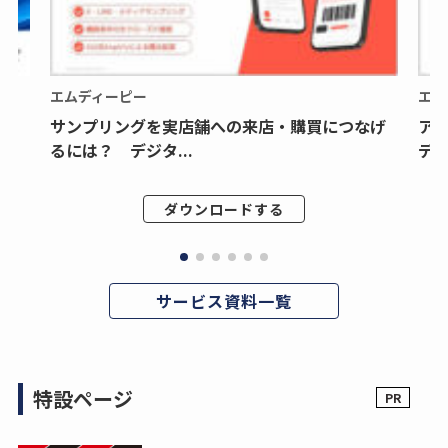
エムディーピー
エム
サンプリングを実店舗への来店・購買につなげ
ア
るには？ デジタ...
デジ
ダウンロードする
サービス資料一覧
特設ページ