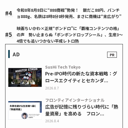
令和8年8月8日に“888商戦”勃発！ 銀だこ88円、パンチ
ョ888g、名鉄は8時8分8秒発売、まさに商機は“末広がり”
映画ちいかわ×正規“ボンドロ”に「覇権コンテンツの格」
の声 勢い止まらぬ「ボンボンドロップシール」、生産3～
4倍でも追いつかない平成レトロ熱
AD
SusHi Tech Tokyo
Pre-IPO時代の新たな資本戦略：グ
ロースエクイティとセカンダ...
2026.8.7
フロンティアインターナショナル
広告が記憶に残りづらい時代に「熱
量資産」を高める フロン...
2026.8.4