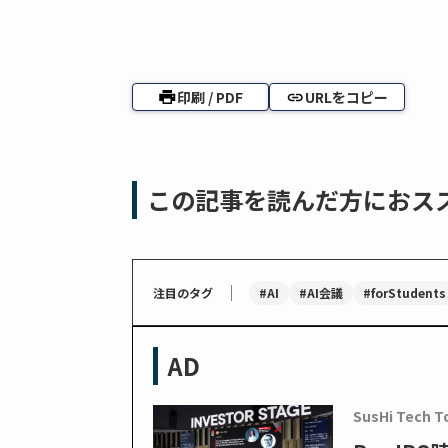
印刷 / PDF
URLをコピー
この記事を読んだ方におス
｜
#AI
#AI会議
#forStudents
注目のタグ
AD
SusHi Tech T