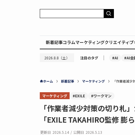
新着記事
コラム
マーケティング
クリエイティブ
｜
#AI
#AI会
2026.8.8（土）
注目のタグ
ホーム
新着記事
マーケティング
「作業者減少対
マーケティング
#EXILE
#ワークマン
「作業者減少対策の切り札
「EXILE TAKAHIRO監
更新日
2026.5.14
/
公開日
2026.5.13