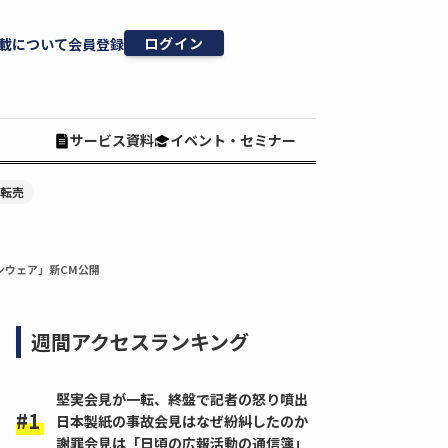
ログイン
載について
会員登録
サービス資料
イベント・セミナー
#転売
ァンウェア」新CM公開
週間アクセスランキング
堅実会見が一転、終盤で記者の怒り噴出
日本製紙の事故会見はなぜ紛糾したのか
謝罪会見は「日頃の広報活動の通信簿」