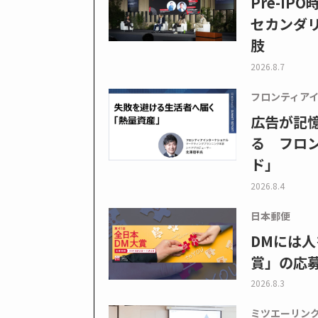
Pre-I
セカンダ
肢
2026.8.7
フロンティア
広告が記
る フロン
ド」
2026.8.4
日本郵便
DMには人
賞」の応
2026.8.3
ミツエーリン