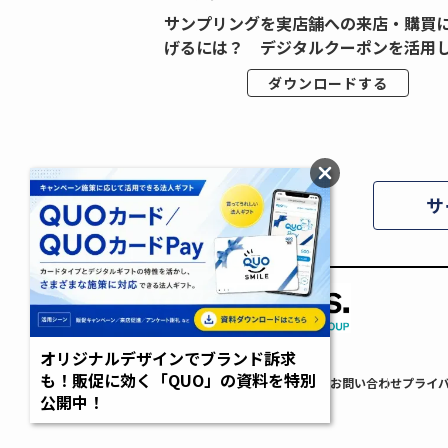
広告データの“可視
サンプリングを実店舗への来店・購買
ジタル広告内製...
げるには？ デジタルクーポンを活用し.
ドする
ダウンロードする
サ
オリジナルデザインでブランド訴求
も！販促に効く「QUO」の資料を特別
AdverTimes.について
FAQ
利用規約
お問い合わせ
プライ
公開中！