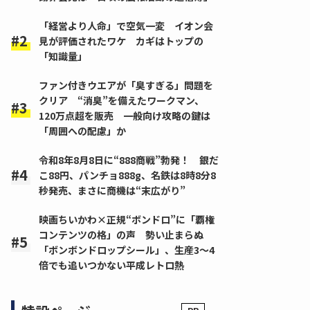
「経営より人命」で空気一変 イオン会
見が評価されたワケ カギはトップの
「知識量」
ファン付きウエアが「臭すぎる」問題を
クリア “消臭”を備えたワークマン、
120万点超を販売 一般向け攻略の鍵は
「周囲への配慮」か
令和8年8月8日に“888商戦”勃発！ 銀だ
こ88円、パンチョ888g、名鉄は8時8分8
秒発売、まさに商機は“末広がり”
映画ちいかわ×正規“ボンドロ”に「覇権
コンテンツの格」の声 勢い止まらぬ
「ボンボンドロップシール」、生産3～4
倍でも追いつかない平成レトロ熱