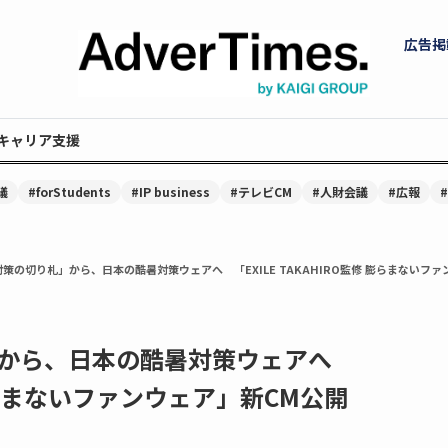
広告掲
キャリア支援
議
#forStudents
#IP business
#テレビCM
#人財会議
#広報
策の切り札」から、日本の酷暑対策ウェアへ 「EXILE TAKAHIRO監修 膨らまないフ
」から、日本の酷暑対策ウェアへ
修 膨らまないファンウェア」新CM公開