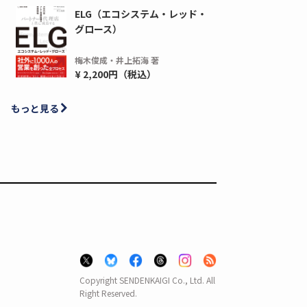
ELG（エコシステム・レッド・
間1,000万本以上の配布実績！】デジタ
導入率87%でも期
グロース）
ーポンを活用した販促キャンペーンを...
AIを「売上」につ
デ...
ダウンロードする
梅木俊成・井上拓海 著
ダウ
¥ 2,200円（税込）
もっと見る
Copyright SENDENKAIGI Co., Ltd. All
Right Reserved.