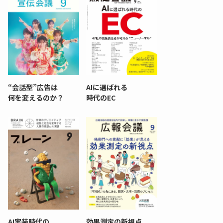
“会話型”広告は
AIに選ばれる
何を変えるのか？
時代のEC
AI実装時代の
効果測定の新視点