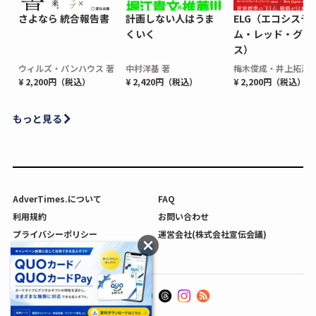
さよなら 統合報告書
計画しない人はうま
ELG（エコシステ
くいく
ム・レッド・グロ
ス）
ウィルズ・パンハウス 著
中村洋基 著
梅木俊成・井上拓海 
¥ 2,200円（税込）
¥ 2,420円（税込）
¥ 2,200円（税込）
もっと見る
AdverTimes.について
FAQ
利用規約
お問い合わせ
プライバシーポリシー
運営会社(株式会社宣伝会議)
利用者情報の外部送信について