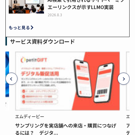
エーリンクスが示すLLMO実装
2026.8.3
もっと見る
サービス資料ダウンロード
エムディーピー
エム
サンプリングを実店舗への来店・購買につなげ
ア
るには？ デジタ...
デジ