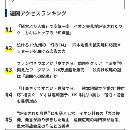
グ
週間アクセスランキング
「経営より人命」で空気一変 イオン会見が評価されたワ
ケ カギはトップの「知識量」
泣けるJR九州の「幻のCM」 熊本地震の被災地に応援メ
ッセージを届ける広告の力
ファン付きウエアが「臭すぎる」問題をクリア “消臭”を
備えたワークマン、120万点超を販売 一般向け攻略の鍵
は「周囲への配慮」か
「仕事早くてすごい…尊敬する」 熊本地震で企業の“神対
応”相次ぐ ゲオは返却猶予、USJは払い戻し 宿泊・通信
も異例対応
“評価された会見” にも落とし穴 イオン社長の「ガス爆
発」発言が独り歩きした理由 危機広報の専門家が語る、
重大事故会見の作法と改善点