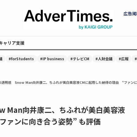
広告掲
キャリア支援
議
#forStudents
#IP business
#テレビCM
#人財会議
#広報
の透明感 Snow Man向井康二、ちふれが美白美容液CMに起用した納得の理由 “ファンに
ow Man向井康二、ちふれが美白美容液
ファンに向き合う姿勢” も評価