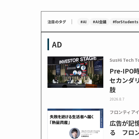
｜
#AI
#AI会議
#forStudents
注目のタグ
AD
SusHi Tech T
Pre-I
セカンダ
肢
2026.8.7
フロンティア
広告が記
る フロン