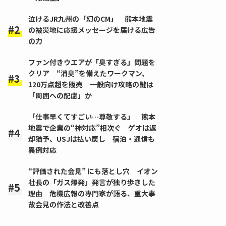
泣けるJR九州の「幻のCM」 熊本地震
の被災地に応援メッセージを届ける広告
の力
ファン付きウエアが「臭すぎる」問題を
クリア “消臭”を備えたワークマン、
120万点超を販売 一般向け攻略の鍵は
「周囲への配慮」か
「仕事早くてすごい…尊敬する」 熊本
地震で企業の“神対応”相次ぐ ゲオは返
却猶予、USJは払い戻し 宿泊・通信も
異例対応
“評価された会見” にも落とし穴 イオン
社長の「ガス爆発」発言が独り歩きした
理由 危機広報の専門家が語る、重大事
故会見の作法と改善点