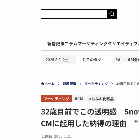
新着記事
コラム
マーケティング
クリエイティブ
｜
#AI
#AI会
2026.8.8（土）
注目のタグ
ホーム
新着記事
マーケティング
32歳目前でこ
マーケティング
#CM
#ちふれ化粧品
32歳目前でこの透明感 Sn
CMに起用した納得の理由 “
公開日
2026.5.21