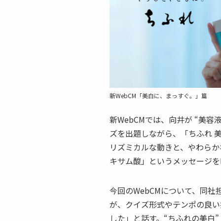
新WebCM「美白に、まっすぐ。」篇
新WebCMでは、向井が “美
ズを出題しながら、「ちふれ 美
リズミカルな動きと、やわらか
キサム酸」というメッセージを
今回のWebCMについて、同
が、クイズ形式やテンポの良い
した」と話す。“ちふれの美白”