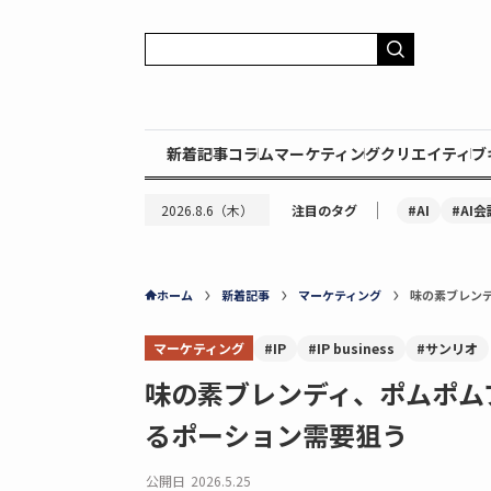
新着記事
コラム
マーケティング
クリエイティブ
｜
#AI
#AI会
2026.8.6（木）
注目のタグ
ホーム
新着記事
マーケティング
味の素ブレン
マーケティング
#IP
#IP business
#サンリオ
味の素ブレンディ、ポムポム
るポーション需要狙う
公開日
2026.5.25