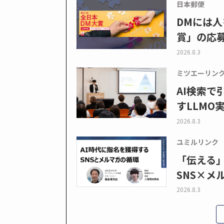
日本郵便
DMには人
賞」の応
2026.8.3
ミツエーリン
AI検索
すLLMO
2026.8.3
ユミルリンク
「伝える
SNS×メ
2026.8.3