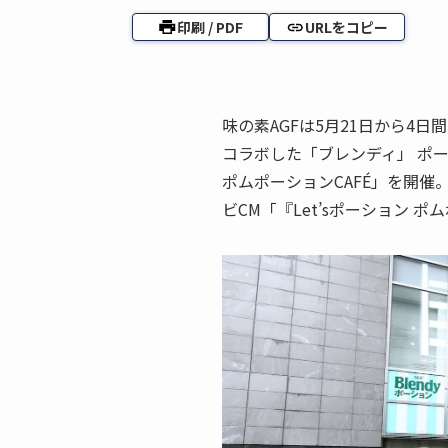
印刷 / PDF
URLをコピー
味の素AGFは5月21日から4
コラボした「ブレンディ」 ポ
ポムポーションCAFÉ」を開
ビCM「『Let’sポーション 