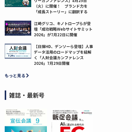
リーカンファレンス」8月25日
（火）に開催！ ブランド力を
「成長ストーリー」に翻訳する
江崎グリコ、キノトロープらが登
壇「成功戦略Webサイトサミット
2026」が7月22日に開催
【日揮HD、デンソーら登壇】人事
データ活用のロードマップを紐解
く「人財会議カンファレンス
2026」7月29日開催
もっと見る
雑誌・最新号