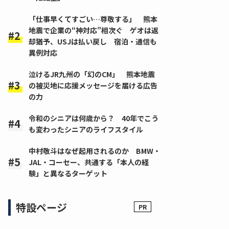
「仕事早くてすごい…尊敬する」 熊本
地震で企業の“神対応”相次ぐ ゲオは返
却猶予、USJは払い戻し 宿泊・通信も
異例対応
泣けるJR九州の「幻のCM」 熊本地震
の被災地に応援メッセージを届ける広告
の力
令和のシニアは何歳から？ 40年でこう
も変わったシニアのライフスタイル
中村敬斗はなぜ起用されるのか BMW・
JAL・コーセー、共通する「本人の経
験」と異なるターゲット
特設ページ