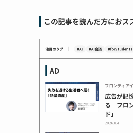
この記事を読んだ方におス
｜
#AI
#AI会議
#forStudents
注目のタグ
AD
フロンティア
広告が記
る フロン
ド」
2026.8.4