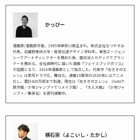
かっぴー
漫画家/漫画原作者。1985年神奈川県生まれ。株式会社なつやすみ
代表。武蔵野美術大学・視覚伝達デザイン学科卒。東急エージェン
シーでアートディレクターを務めた後、面白法人カヤックでプラン
ナーを務める。会社員時代に描いた漫画『フェイスブックポリス』
が話題となり、2016年漫画家として独立した。代表作『左ききのエ
レン』は実写ドラマ化、舞台化。連載10周年の2026年にはアニメ
化し、累計420万部まで到達。現在は『左ききのエレン』（noteで
原作版／少年ジャンプ＋でリメイク版）、『大人大戦』（少年ジャ
ンプ＋／集英社）を週刊連載中。
横石崇（よこいし・たかし）