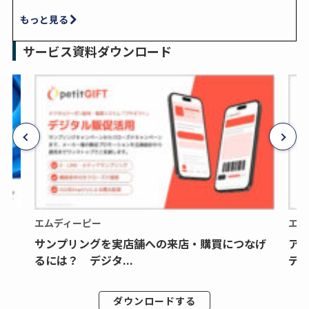
もっと見る
サービス資料ダウンロード
エムディーピー
エム
サンプリングを実店舗への来店・購買につなげ
ア
るには？ デジタ...
デジ
ダウンロードする