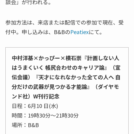
談会」が行われる。
参加方法は、来店または配信での参加で現在、受
付中。申し込みは、B&Bの
Peatiex
にて。
中村洋基×かっぴー×横石崇『計画しない人
はうまくいく 帳尻合わせのキャリア論』（宣
伝会議）『天才になれなかった全ての人へ 自
分だけの武器が見つかる才能論』（ダイヤモ
ンド社）W刊行記念
日程：6月10 日(水)
時間：19時30分～21時30分
場所：B&B