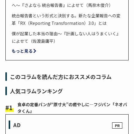
へ〜『さよなら 統合報告書』によせて（馬奈木俊介）
統合報告書という形式と決別する。新たな企業報告への変
革「RX（Reporting Transformation）3.0」とは
僕が起業した本当の理由～『計画しない人はうまくいく』
によせて（佐渡島庸平）
もっと見る
このコラムを読んだ方におススメのコラム
人気コラムランキング
食卓の定番パンが“原寸大”の癒やしに―フジパン「ネオバ
タくん」
AD