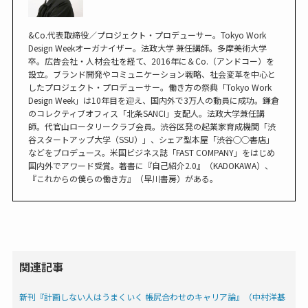
&Co.代表取締役／プロジェクト・プロデューサー。Tokyo Work
Design Weekオーガナイザー。法政大学 兼任講師。多摩美術大学
卒。広告会社・人材会社を経て、2016年に＆Co.（アンドコー）を
設立。ブランド開発やコミュニケーション戦略、社会変革を中心と
したプロジェクト・プロデューサー。働き方の祭典「Tokyo Work
Design Week」は10年目を迎え、国内外で3万人の動員に成功。鎌倉
のコレクティブオフィス「北条SANCI」支配人。法政大学兼任講
師。代官山ロータリークラブ会員。渋谷区発の起業家育成機関「渋
谷スタートアップ大学（SSU）」、シェア型本屋「渋谷◯◯書店」
などをプロデュース。米国ビジネス誌「FAST COMPANY」をはじめ
国内外でアワード受賞。著書に『自己紹介2.0』（KADOKAWA）、
『これからの僕らの働き方』（早川書房）がある。
関連記事
新刊『計画しない人はうまくいく 帳尻合わせのキャリア論』（中村洋基