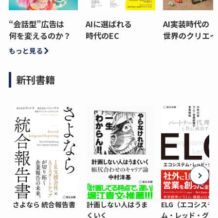
“会話型”広告は
AIに選ばれる
AI実装時代の
何を変えるのか？
時代のEC
世界のクリエイ
もっと見る
新刊書籍
さよなら 統合報告書
計画しない人はうま
ELG（エコシステ
くいく
ム・レッド・グロ