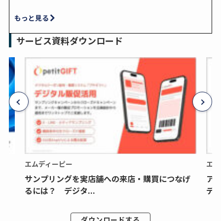
もっと見る
サービス資料ダウンロード
エムディーピー
エム
サンプリングを実店舗への来店・購買につなげ
ア
るには？ デジタ...
デジ
ダウンロードする