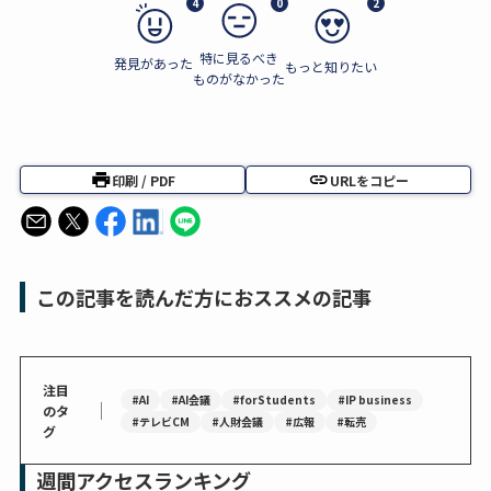
4
0
2
特に見るべき
発見があった
もっと知りたい
ものがなかった
印刷 / PDF
URLをコピー
この記事を読んだ方におススメの記事
注目
#AI
#AI会議
#forStudents
#IP business
｜
のタ
#テレビCM
#人財会議
#広報
#転売
グ
週間アクセスランキング