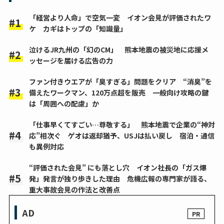
「経営より人命」で空気一変 イオン会見が評価されたワ
ケ カギはトップの「知識量」
泣けるJR九州の「幻のCM」 熊本地震の被災地に応援メ
ッセージを届ける広告の力
ファン付きウエアが「臭すぎる」問題をクリア “消臭”を
備えたワークマン、120万点超を販売 一般向け攻略の鍵
は「周囲への配慮」か
「仕事早くてすごい…尊敬する」 熊本地震で企業の“神対
応”相次ぐ ゲオは返却猶予、USJは払い戻し 宿泊・通信
も異例対応
“評価された会見” にも落とし穴 イオン社長の「ガス爆
発」発言が独り歩きした理由 危機広報の専門家が語る、
重大事故会見の作法と改善点
AD