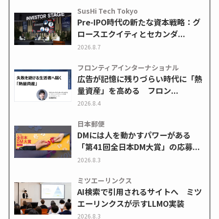
SusHi Tech Tokyo
Pre-IPO時代の新たな資本戦略：グ
ロースエクイティとセカンダ...
2026.8.7
フロンティアインターナショナル
広告が記憶に残りづらい時代に「熱
量資産」を高める フロン...
2026.8.4
日本郵便
DMには人を動かすパワーがある
「第41回全日本DM大賞」の応募...
2026.8.3
ミツエーリンクス
AI検索で引用されるサイトへ ミツ
エーリンクスが示すLLMO実装
2026.8.3