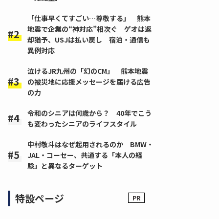
「仕事早くてすごい…尊敬する」 熊本
地震で企業の“神対応”相次ぐ ゲオは返
却猶予、USJは払い戻し 宿泊・通信も
異例対応
泣けるJR九州の「幻のCM」 熊本地震
の被災地に応援メッセージを届ける広告
の力
令和のシニアは何歳から？ 40年でこう
も変わったシニアのライフスタイル
中村敬斗はなぜ起用されるのか BMW・
JAL・コーセー、共通する「本人の経
験」と異なるターゲット
特設ページ