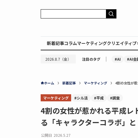
新着記事
コラム
マーケティング
クリエイティブ
｜
#AI
#AI会
2026.8.7（金）
注目のタグ
ホーム
新着記事
マーケティング
4割の女性が
マーケティング
#シル活
#平成
#調査
4割の女性が惹かれる平成レ
る「キャラクターコラボ」と
公開日
2026.5.27