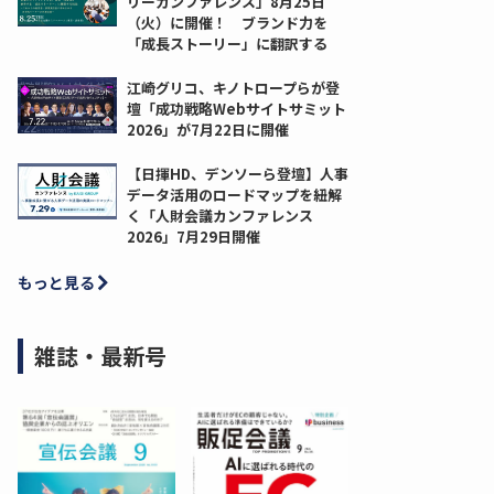
リーカンファレンス」8月25日
（火）に開催！ ブランド力を
「成長ストーリー」に翻訳する
江崎グリコ、キノトロープらが登
壇「成功戦略Webサイトサミット
2026」が7月22日に開催
【日揮HD、デンソーら登壇】人事
データ活用のロードマップを紐解
く「人財会議カンファレンス
2026」7月29日開催
もっと見る
雑誌・最新号