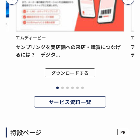
エムディーピー
エム
サンプリングを実店舗への来店・購買につなげ
ア
るには？ デジタ...
デジ
ダウンロードする
サービス資料一覧
特設ページ