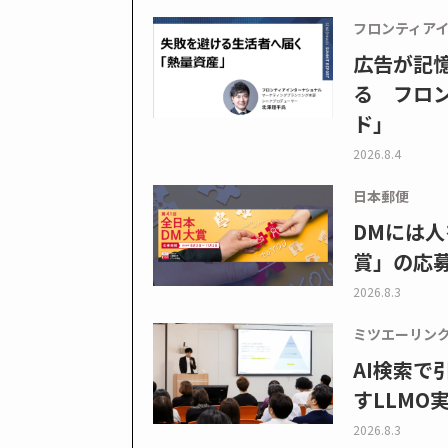
フロンティア
広告が記
る フロン
ド」
2026.8.4
日本郵便
DMには人
賞」の応
2026.8.3
ミツエーリン
AI検索
すLLMO
2026.8.3