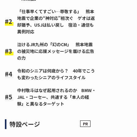
「仕事早くてすごい…尊敬する」 熊本
地震で企業の“神対応”相次ぐ ゲオは返
却猶予、USJは払い戻し 宿泊・通信も
異例対応
泣けるJR九州の「幻のCM」 熊本地震
の被災地に応援メッセージを届ける広告
の力
令和のシニアは何歳から？ 40年でこう
も変わったシニアのライフスタイル
中村敬斗はなぜ起用されるのか BMW・
JAL・コーセー、共通する「本人の経
験」と異なるターゲット
特設ページ