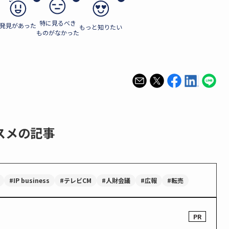
特に見るべき
発見があった
もっと知りたい
ものがなかった
スメの記事
#IP business
#テレビCM
#人財会議
#広報
#転売