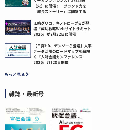
リーカンファレンス」8月25日
（火）に開催！ ブランド力を
「成長ストーリー」に翻訳する
江崎グリコ、キノトロープらが登
壇「成功戦略Webサイトサミット
2026」が7月22日に開催
【日揮HD、デンソーら登壇】人事
データ活用のロードマップを紐解
く「人財会議カンファレンス
2026」7月29日開催
もっと見る
雑誌・最新号