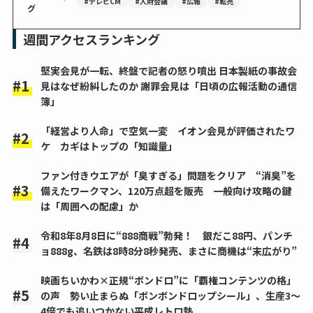
#テレビCM
#人財会議
#広報
#転売
グ
週間アクセスランキング
堅実会見が一転、終盤で記者の怒り噴出 日本製紙の事故会
見はなぜ紛糾したのか 謝罪会見は「日頃の広報活動の通信
簿」
「経営より人命」で空気一変 イオン会見が評価されたワ
ケ カギはトップの「知識量」
ファン付きウエアが「臭すぎる」問題をクリア “消臭”を
備えたワークマン、120万点超を販売 一般向け攻略の鍵
は「周囲への配慮」か
令和8年8月8日に“888商戦”勃発！ 銀だこ88円、パンチ
ョ888g、名鉄は8時8分8秒発売、まさに商機は“末広がり”
映画ちいかわ×正規“ボンドロ”に「覇権コンテンツの格」
の声 勢い止まらぬ「ボンボンドロップシール」、生産3～
4倍でも追いつかない平成レトロ熱