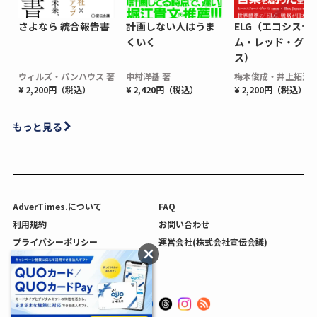
さよなら 統合報告書
計画しない人はうま
ELG（エコシステ
くいく
ム・レッド・グロ
ス）
ウィルズ・パンハウス 著
中村洋基 著
梅木俊成・井上拓海 
¥ 2,200円（税込）
¥ 2,420円（税込）
¥ 2,200円（税込）
もっと見る
AdverTimes.について
FAQ
利用規約
お問い合わせ
プライバシーポリシー
運営会社(株式会社宣伝会議)
利用者情報の外部送信について