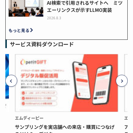
AI検索で引用されるサイトへ ミツ
エーリンクスが示すLLMO実装
2026.8.3
もっと見る
サービス資料ダウンロード
エムディーピー
エム
サンプリングを実店舗への来店・購買につなげ
ア