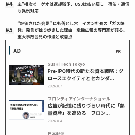
応”相次ぐ ゲオは返却猶予、USJは払い戻し 宿泊・通信
も異例対応
“評価された会見” にも落とし穴 イオン社長の「ガス爆
発」発言が独り歩きした理由 危機広報の専門家が語る、
重大事故会見の作法と改善点
AD
SusHi Tech Tokyo
Pre-IPO時代の新たな資本戦略：グ
ロースエクイティとセカンダ...
2026.8.7
フロンティアインターナショナル
広告が記憶に残りづらい時代に「熱
量資産」を高める フロン...
2026.8.4
日本郵便