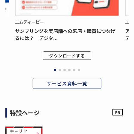
エムディーピー
エム
サンプリングを実店舗への来店・購買につなげ
ア
るには？ デジタ...
デジ
ダウンロードする
サービス資料一覧
特設ページ