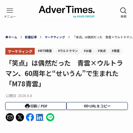
ホーム
新着記事
マーケティング
「笑点」は偶然だった 青雲×ウルトラマン、
#M78青雲
#ウルトラマン
#お香
#笑点
#青雲
マーケティング
「笑点」は偶然だった 青雲×ウルトラ
マン、60周年と“せいうん”で生まれた
「M78青雲」
公開日
2026.6.8
印刷 / PDF
URLをコピー