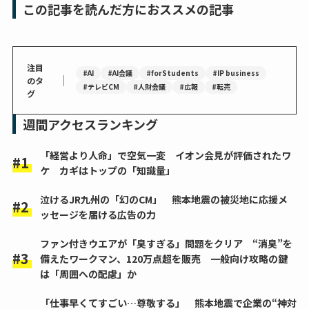
この記事を読んだ方におススメの記事
注目
#AI
#AI会議
#forStudents
#IP business
｜
のタ
#テレビCM
#人財会議
#広報
#転売
グ
週間アクセスランキング
「経営より人命」で空気一変 イオン会見が評価されたワ
ケ カギはトップの「知識量」
泣けるJR九州の「幻のCM」 熊本地震の被災地に応援メ
ッセージを届ける広告の力
ファン付きウエアが「臭すぎる」問題をクリア “消臭”を
備えたワークマン、120万点超を販売 一般向け攻略の鍵
は「周囲への配慮」か
「仕事早くてすごい…尊敬する」 熊本地震で企業の“神対