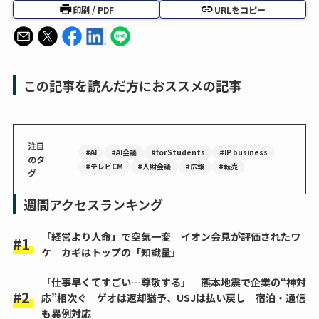
印刷 / PDF
URLをコピー
この記事を読んだ方におススメの記事
注目
#AI
#AI会議
#forStudents
#IP business
｜
のタ
#テレビCM
#人財会議
#広報
#転売
グ
週間アクセスランキング
「経営より人命」で空気一変 イオン会見が評価されたワ
ケ カギはトップの「知識量」
「仕事早くてすごい…尊敬する」 熊本地震で企業の“神対
応”相次ぐ ゲオは返却猶予、USJは払い戻し 宿泊・通信
も異例対応