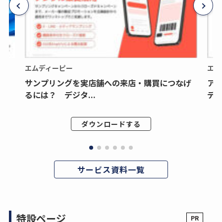
エムディーピー
エム
サンプリングを実店舗への来店・購買につなげ
ア
るには？ デジタ...
デジ
ダウンロードする
サービス資料一覧
特設ページ