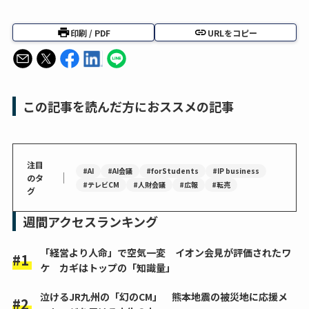
印刷 / PDF
URLをコピー
この記事を読んだ方におススメの記事
注目
#AI
#AI会議
#forStudents
#IP business
｜
のタ
#テレビCM
#人財会議
#広報
#転売
グ
週間アクセスランキング
「経営より人命」で空気一変 イオン会見が評価されたワ
ケ カギはトップの「知識量」
泣けるJR九州の「幻のCM」 熊本地震の被災地に応援メ