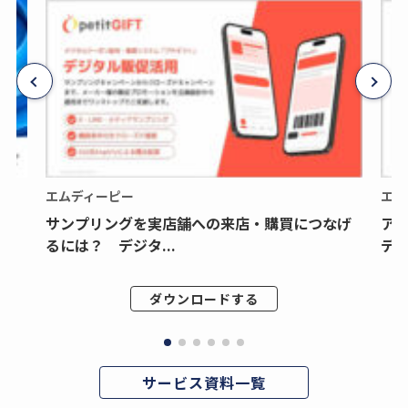
エムディーピー
エム
サンプリングを実店舗への来店・購買につなげ
ア
るには？ デジタ...
デジ
ダウンロードする
サービス資料一覧