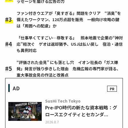
ッセージを届ける広告の力
ファン付きウエアが「臭すぎる」問題をクリア “消臭”を
備えたワークマン、120万点超を販売 一般向け攻略の鍵
は「周囲への配慮」か
「仕事早くてすごい…尊敬する」 熊本地震で企業の“神対
応”相次ぐ ゲオは返却猶予、USJは払い戻し 宿泊・通信
も異例対応
“評価された会見” にも落とし穴 イオン社長の「ガス爆
発」発言が独り歩きした理由 危機広報の専門家が語る、
重大事故会見の作法と改善点
AD
SusHi Tech Tokyo
Pre-IPO時代の新たな資本戦略：グ
ロースエクイティとセカンダ...
2026.8.7