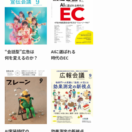
“会話型”広告は
AIに選ばれる
何を変えるのか？
時代のEC
AI実装時代の
効果測定の新視点