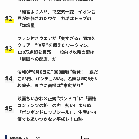
「経営より人命」で空気一変 イオン会
見が評価されたワケ カギはトップの
「知識量」
ファン付きウエアが「臭すぎる」問題を
クリア “消臭”を備えたワークマン、
120万点超を販売 一般向け攻略の鍵は
「周囲への配慮」か
令和8年8月8日に“888商戦”勃発！ 銀だ
こ88円、パンチョ888g、名鉄は8時8分8
秒発売、まさに商機は“末広がり”
映画ちいかわ×正規“ボンドロ”に「覇権
コンテンツの格」の声 勢い止まらぬ
「ボンボンドロップシール」、生産3～4
倍でも追いつかない平成レトロ熱