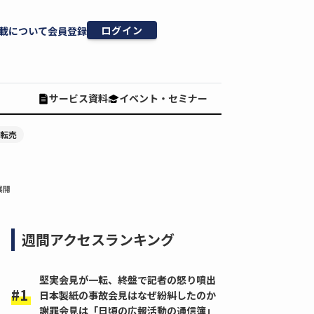
ログイン
載について
会員登録
サービス資料
イベント・セミナー
#転売
展開
週間アクセスランキング
堅実会見が一転、終盤で記者の怒り噴出
日本製紙の事故会見はなぜ紛糾したのか
謝罪会見は「日頃の広報活動の通信簿」