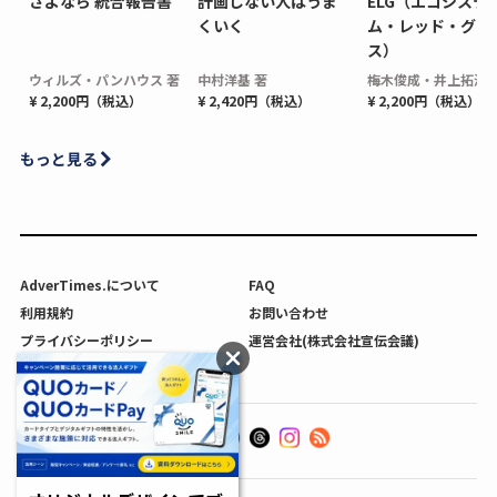
さよなら 統合報告書
計画しない人はうま
ELG（エコシステ
くいく
ム・レッド・グロ
ス）
ウィルズ・パンハウス 著
中村洋基 著
梅木俊成・井上拓海 
¥ 2,200円（税込）
¥ 2,420円（税込）
¥ 2,200円（税込）
もっと見る
AdverTimes.について
FAQ
利用規約
お問い合わせ
プライバシーポリシー
運営会社(株式会社宣伝会議)
利用者情報の外部送信について