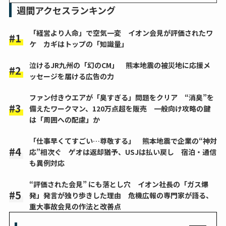
週間アクセスランキング
「経営より人命」で空気一変 イオン会見が評価されたワ
ケ カギはトップの「知識量」
泣けるJR九州の「幻のCM」 熊本地震の被災地に応援メ
ッセージを届ける広告の力
ファン付きウエアが「臭すぎる」問題をクリア “消臭”を
備えたワークマン、120万点超を販売 一般向け攻略の鍵
は「周囲への配慮」か
「仕事早くてすごい…尊敬する」 熊本地震で企業の“神対
応”相次ぐ ゲオは返却猶予、USJは払い戻し 宿泊・通信
も異例対応
“評価された会見” にも落とし穴 イオン社長の「ガス爆
発」発言が独り歩きした理由 危機広報の専門家が語る、
重大事故会見の作法と改善点