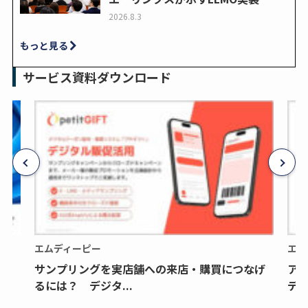
2026.8.3
もっと見る
サービス資料ダウンロード
エムディーピー
エム
サンプリングを実店舗への来店・購買につなげ
ア
るには？ デジタ...
デジ