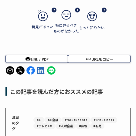
2
1
2
特に見るべき
発見があった
もっと知りたい
ものがなかった
印刷 / PDF
URLをコピー
この記事を読んだ方におススメの記事
注目
#AI
#AI会議
#forStudents
#IP business
｜
のタ
#テレビCM
#人財会議
#広報
#転売
グ