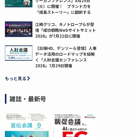
リーカンファレンス」8月25日
（火）に開催！ ブランド力を
「成長ストーリー」に翻訳する
江崎グリコ、キノトロープらが登
壇「成功戦略Webサイトサミット
2026」が7月22日に開催
【日揮HD、デンソーら登壇】人事
データ活用のロードマップを紐解
く「人財会議カンファレンス
2026」7月29日開催
もっと見る
雑誌・最新号