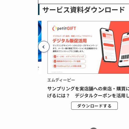
サービス資料ダウンロード
エムディーピー
広告データの“可視
サンプリングを実店舗への来店・購買
ジタル広告内製...
げるには？ デジタルクーポンを活用し.
ドする
ダウンロードする