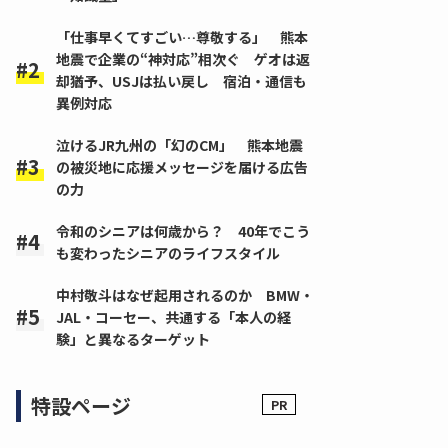
「仕事早くてすごい…尊敬する」 熊本
地震で企業の“神対応”相次ぐ ゲオは返
却猶予、USJは払い戻し 宿泊・通信も
異例対応
泣けるJR九州の「幻のCM」 熊本地震
の被災地に応援メッセージを届ける広告
の力
令和のシニアは何歳から？ 40年でこう
も変わったシニアのライフスタイル
中村敬斗はなぜ起用されるのか BMW・
JAL・コーセー、共通する「本人の経
験」と異なるターゲット
特設ページ