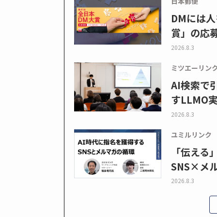
日本郵便
DMには人
賞」の応
2026.8.3
ミツエーリン
AI検索
すLLMO
2026.8.3
ユミルリンク
「伝える
SNS×メ
2026.8.3