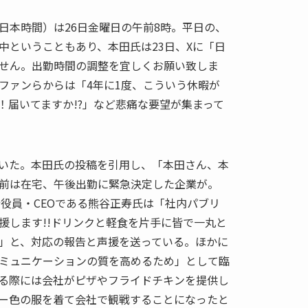
日本時間）は26日金曜日の午前8時。平日の、
中ということもあり、本田氏は23日、Xに「日
せん。出勤時間の調整を宜しくお願い致しま
ファンらからは「4年に1度、こういう休暇が
！届いてますか!?」など悲痛な要望が集まって
いた。本田氏の投稿を引用し、「本田さん、本
前は在宅、午後出勤に緊急決定した企業が。
行役員・CEOである熊谷正寿氏は「社内パブリ
援します!!ドリンクと軽食を片手に皆で一丸と
」と、対応の報告と声援を送っている。ほかに
ミュニケーションの質を高めるため」として臨
る際には会社がピザやフライドチキンを提供し
ー色の服を着て会社で観戦することになったと