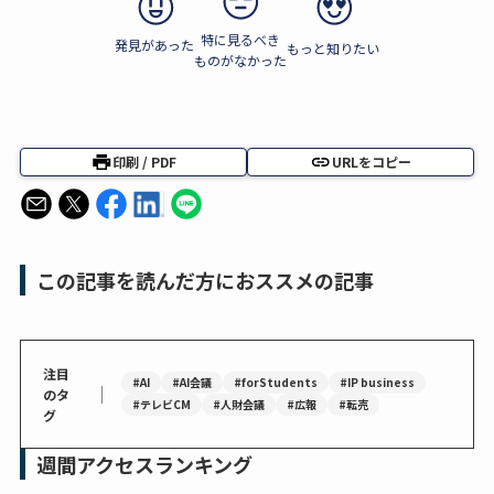
特に見るべき
発見があった
もっと知りたい
ものがなかった
印刷 / PDF
URLをコピー
この記事を読んだ方におススメの記事
注目
#AI
#AI会議
#forStudents
#IP business
｜
のタ
#テレビCM
#人財会議
#広報
#転売
グ
週間アクセスランキング