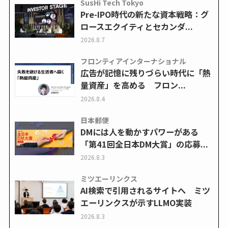
SusHi Tech Tokyo
Pre-IPO時代の新たな資本戦略：グ
ロースエクイティとセカンダ...
2026.8.7
フロンティアインターナショナル
広告が記憶に残りづらい時代に「熱
量資産」を高める フロン...
2026.8.4
日本郵便
DMには人を動かすパワーがある
「第41回全日本DM大賞」の応募...
2026.8.3
ミツエーリンクス
AI検索で引用されるサイトへ ミツ
エーリンクスが示すLLMO実装
2026.8.3