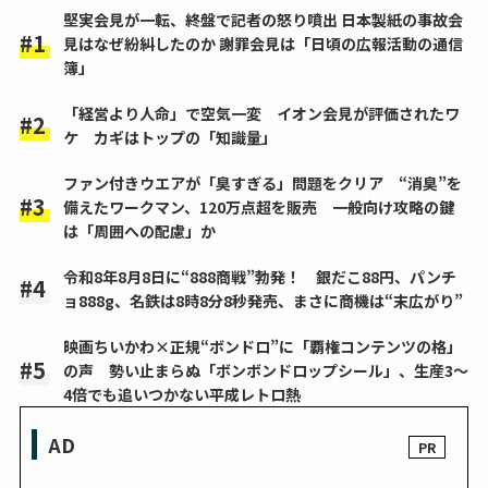
堅実会見が一転、終盤で記者の怒り噴出 日本製紙の事故会
見はなぜ紛糾したのか 謝罪会見は「日頃の広報活動の通信
簿」
「経営より人命」で空気一変 イオン会見が評価されたワ
ケ カギはトップの「知識量」
ファン付きウエアが「臭すぎる」問題をクリア “消臭”を
備えたワークマン、120万点超を販売 一般向け攻略の鍵
は「周囲への配慮」か
令和8年8月8日に“888商戦”勃発！ 銀だこ88円、パンチ
ョ888g、名鉄は8時8分8秒発売、まさに商機は“末広がり”
映画ちいかわ×正規“ボンドロ”に「覇権コンテンツの格」
の声 勢い止まらぬ「ボンボンドロップシール」、生産3～
4倍でも追いつかない平成レトロ熱
AD