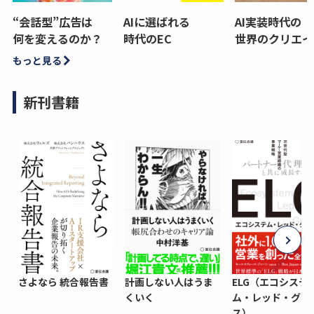
“会話型”広告は
AIに選ばれる
AI実装時代の
何を変えるのか？
時代のEC
世界のクリエイ
もっと見る
新刊書籍
さよなら 統合報告書
計画しない人はうま
ELG（エコシステ
くいく
ム・レッド・グロ
ス）