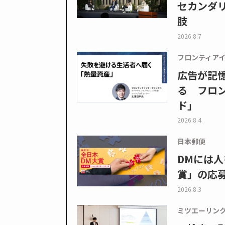
セカンダ
肢
2026.8.7
フロンティア
広告が記
る フロン
ド」
2026.8.4
日本郵便
DMには人
賞」の応
2026.8.3
ミツエーリン