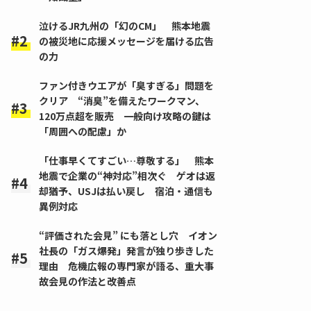
泣けるJR九州の「幻のCM」 熊本地震
の被災地に応援メッセージを届ける広告
の力
ファン付きウエアが「臭すぎる」問題を
クリア “消臭”を備えたワークマン、
120万点超を販売 一般向け攻略の鍵は
「周囲への配慮」か
「仕事早くてすごい…尊敬する」 熊本
地震で企業の“神対応”相次ぐ ゲオは返
却猶予、USJは払い戻し 宿泊・通信も
異例対応
“評価された会見” にも落とし穴 イオン
社長の「ガス爆発」発言が独り歩きした
理由 危機広報の専門家が語る、重大事
故会見の作法と改善点