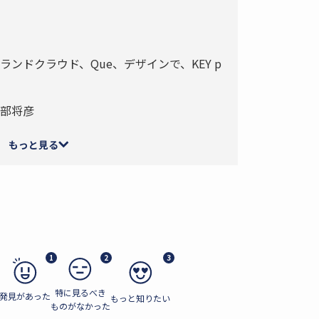
ランドクラウド、Que、デザインで、KEY p
部将彦
もっと見る
1
2
3
特に見るべき
発見があった
もっと知りたい
ものがなかった