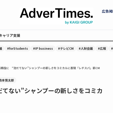
広告掲
キャリア支援
議
#forStudents
#IP business
#テレビCM
#人財会議
#広報
妖精役に “泡だてない”シャンプーの新しさをコミカルに表現「レチスパ」新CM
森本慎太郎
だてない”シャンプーの新しさをコミカ