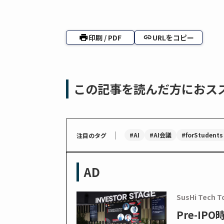
印刷 / PDF
URLをコピー
この記事を読んだ方におス
｜
#AI
#AI会議
#forStudents
注目のタグ
AD
SusHi Tech T
Pre-I