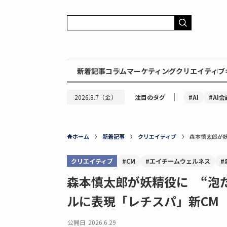
新着記事
コラム
マーケティング
クリエイティブ
｜
#AI
#AI会
2026.8.7（金）
注目のタグ
ホーム
新着記事
クリエイティブ
森本慎太郎が
クリエイティブ
#CM
#エイチームウェルネス
#
森本慎太郎が妖精役に “泡
ルに表現「レチスパ」新CM
公開日
2026.6.29