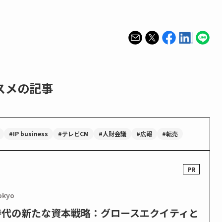
スメの記事
#IP business
#テレビCM
#人財会議
#広報
#転売
okyo
PO時代の新たな資本戦略：グロースエクイティと