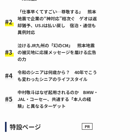
「仕事早くてすごい…尊敬する」 熊本
地震で企業の“神対応”相次ぐ ゲオは返
却猶予、USJは払い戻し 宿泊・通信も
異例対応
泣けるJR九州の「幻のCM」 熊本地震
の被災地に応援メッセージを届ける広告
の力
令和のシニアは何歳から？ 40年でこう
も変わったシニアのライフスタイル
中村敬斗はなぜ起用されるのか BMW・
JAL・コーセー、共通する「本人の経
験」と異なるターゲット
特設ページ