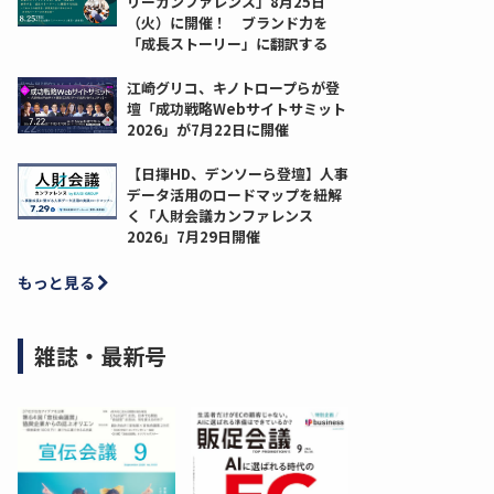
リーカンファレンス」8月25日
（火）に開催！ ブランド力を
「成長ストーリー」に翻訳する
江崎グリコ、キノトロープらが登
壇「成功戦略Webサイトサミット
2026」が7月22日に開催
【日揮HD、デンソーら登壇】人事
データ活用のロードマップを紐解
く「人財会議カンファレンス
2026」7月29日開催
もっと見る
雑誌・最新号