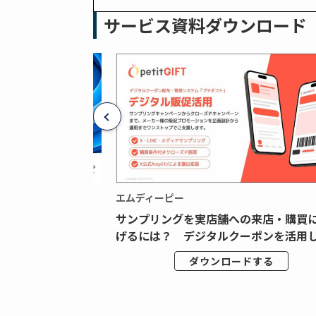
サービス資料ダウンロード
エムディーピー
広告データの“可視
サンプリングを実店舗への来店・購買
ジタル広告内製...
げるには？ デジタルクーポンを活用し.
ドする
ダウンロードする