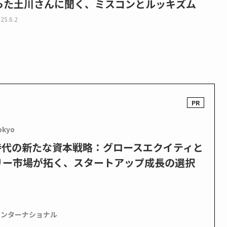
った土川さんに聞く、ミスコンとルッキズム
25.6.2
okyo
PO時代の新たな資本戦略：グロースエクイティと
リー市場が拓く、スタートアップ成長の選択
インターナショナル