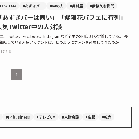
#Twitter
#あずきバー
#中の人
#井村屋
#伊藤久右衛門
「あずきバーは固い」「紫陽花パフェに行列」
人気Twitter中の人対談
年、Twitter、Facebook、Instagramなど企業のSNS活用が定着している。 長
継続している人気アカウントは、どのようにファンを形成してきたのか...
17.9.6
1
#IP business
#テレビCM
#人財会議
#広報
#転売