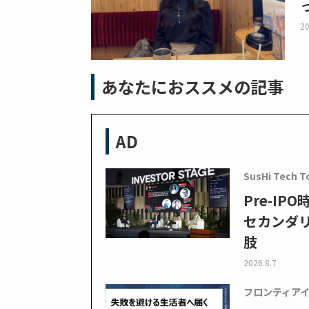
20
あなたにおススメの記事
AD
SusHi Tech T
Pre-I
セカンダ
肢
2026.8.7
フロンティア