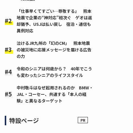
「仕事早くてすごい…尊敬する」 熊本
地震で企業の“神対応”相次ぐ ゲオは返
却猶予、USJは払い戻し 宿泊・通信も
異例対応
泣けるJR九州の「幻のCM」 熊本地震
の被災地に応援メッセージを届ける広告
の力
令和のシニアは何歳から？ 40年でこう
も変わったシニアのライフスタイル
中村敬斗はなぜ起用されるのか BMW・
JAL・コーセー、共通する「本人の経
験」と異なるターゲット
特設ページ