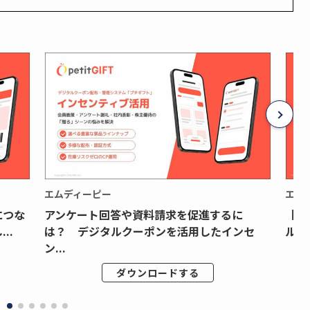
エムディーピー
エム
につな
アンケート回答や資料請求を促進するに
【月
..
は？ デジタルクーポンを活用したインセ
ルク
ン...
ダウンロードする