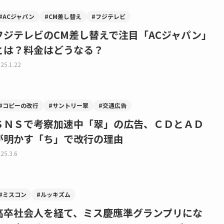
#ACジャパン
#CM差し替え
#フジテレビ
フジテレビのCM差し替えで注目「ACジャパン」
とは？料金はどうなる？
25.1.22
#コピーの改行
#サントリー翠
#交通広告
ＳＮＳで考察加速中「翠」の広告、ＣＤとＡＤ
が明かす「ち」で改行の理由
25.3.6
#ミスコン
#ルッキズム
高卒社会人を経て、ミス慶應準グランプリにな