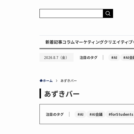
新着記事
コラム
マーケティング
クリエイティブ
｜
#AI
#AI会
2026.8.7（金）
注目のタグ
ホーム
あずきバー
あずきバー
｜
#AI
#AI会議
#forStudents
注目のタグ