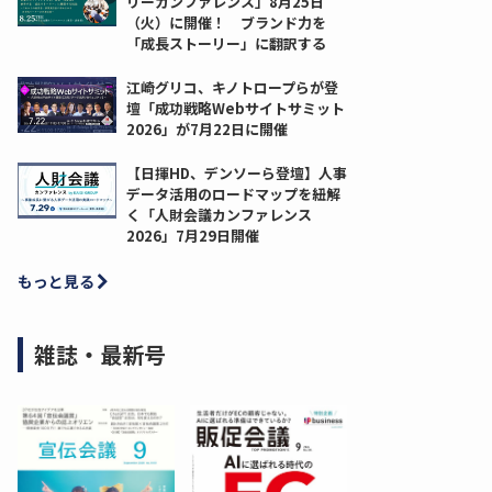
リーカンファレンス」8月25日
（火）に開催！ ブランド力を
「成長ストーリー」に翻訳する
江崎グリコ、キノトロープらが登
壇「成功戦略Webサイトサミット
2026」が7月22日に開催
【日揮HD、デンソーら登壇】人事
データ活用のロードマップを紐解
く「人財会議カンファレンス
2026」7月29日開催
もっと見る
雑誌・最新号