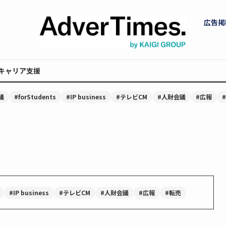
広告掲
キャリア支援
議
#forStudents
#IP business
#テレビCM
#人財会議
#広報
#IP business
#テレビCM
#人財会議
#広報
#転売