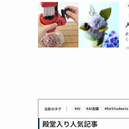
近
く
20
｜
#AI
#AI会議
#forStudents
注目のタグ
殿堂入り人気記事