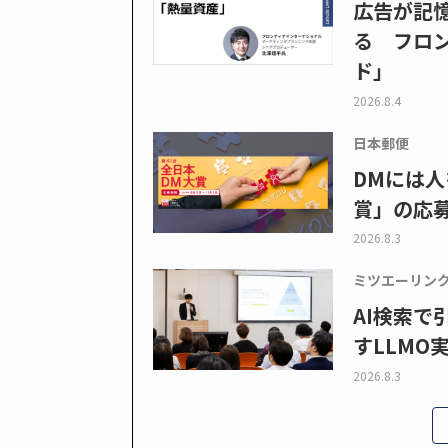
広告が記
る フロン
ド」
2026.8.4
日本郵便
DMには人
賞」の応
2026.8.3
ミツエーリン
AI検索
すLLMO
2026.8.3