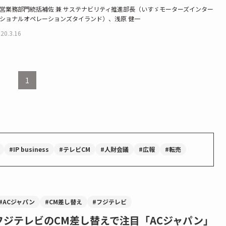
営業務部門統括補佐 兼 サステナビリティ推進部長（いすゞモーターズインター
ショナルオペレーションズタイランド）、浅原 健一
20.3.16
1
#IP business
#テレビCM
#人財会議
#広報
#転売
#ACジャパン
#CM差し替え
#フジテレビ
フジテレビのCM差し替えで注目「ACジャパン」