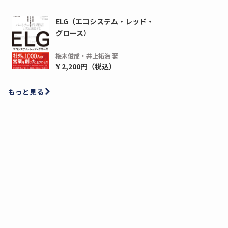
ELG（エコシステム・レッド・
グロース）
梅木俊成・井上拓海 著
¥ 2,200円（税込）
もっと見る
ディーピー
ガラパゴス
間1,000万本以上の配布実績！】デジタ
導入率87%でも期
ーポンを活用した販促キャンペーンを...
AIを「売上」につ
デ...
ダウンロードする
ダウ