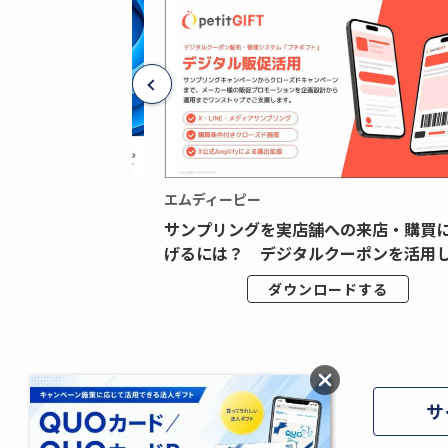
エムディーピー
広告データの“可視
サンプリングを実店舗への来店・購買
ジタル広告内製...
げるには？ デジタルクーポンを活用し.
ドする
ダウンロードする
サ