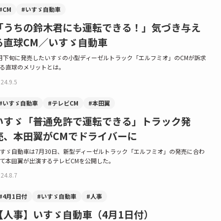
#CM
#いすゞ自動車
「うちの鈴木君にも運転できる！」気づき与え
る直球CM／いすゞ自動車
月下旬に発売したいすゞの小型ディーゼルトラック「エルフミオ」のCMが訴求
る直球のメリットとは。
24.9.5
#いすゞ自動車
#テレビCM
#本田翼
いすゞ「普通免許で運転できる」トラック発
売、本田翼がCMでドライバーに
すゞ自動車は7月30日、新型ディーゼルトラック「エルフミオ」の発売に合わ
て本田翼が出演するテレビCMを公開した。
24.8.7
#4月1日付
#いすゞ自動車
#人事
【人事】いすゞ自動車（4月1日付）