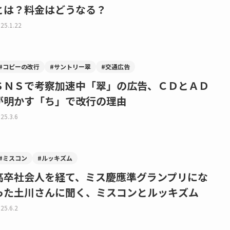
とは？料金はどうなる？
25.1.22
#コピーの改行
#サントリー翠
#交通広告
ＳＮＳで考察加速中「翠」の広告、ＣＤとＡＤ
が明かす「ち」で改行の理由
25.3.6
#ミスコン
#ルッキズム
高卒社会人を経て、ミス慶應準グランプリにな
った土川さんに聞く、ミスコンとルッキズム
25.6.2