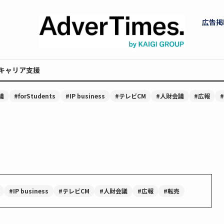
広告掲
キャリア支援
議
#forStudents
#IP business
#テレビCM
#人財会議
#広報
#IP business
#テレビCM
#人財会議
#広報
#転売