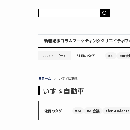
新着記事
コラム
マーケティング
クリエイティブ
｜
#AI
#AI会
2026.8.8（土）
注目のタグ
ホーム
いすゞ自動車
いすゞ自動車
｜
#AI
#AI会議
#forStudents
注目のタグ