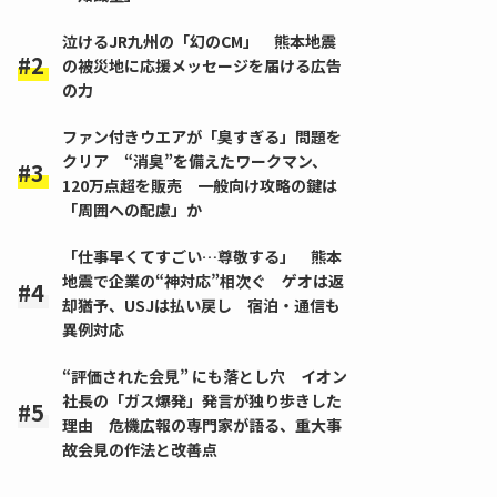
泣けるJR九州の「幻のCM」 熊本地震
の被災地に応援メッセージを届ける広告
の力
ファン付きウエアが「臭すぎる」問題を
クリア “消臭”を備えたワークマン、
120万点超を販売 一般向け攻略の鍵は
「周囲への配慮」か
「仕事早くてすごい…尊敬する」 熊本
地震で企業の“神対応”相次ぐ ゲオは返
却猶予、USJは払い戻し 宿泊・通信も
異例対応
“評価された会見” にも落とし穴 イオン
社長の「ガス爆発」発言が独り歩きした
理由 危機広報の専門家が語る、重大事
故会見の作法と改善点