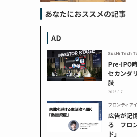
あなたにおススメの記事
AD
SusHi Tech T
Pre-I
セカンダ
肢
2026.8.7
フロンティア
広告が記
る フロン
ド」