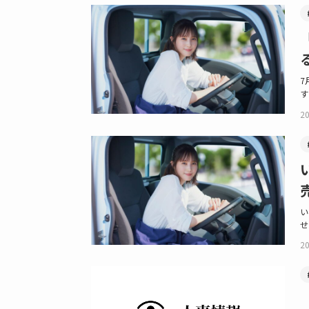
7
す
20
い
せ
20