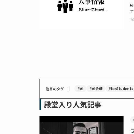
経
ナ
20
｜
#AI
#AI会議
#forStudents
注目のタグ
殿堂入り人気記事