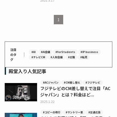
2021.5.17
1
注目
#AI
#AI会議
#forStudents
#IP business
｜
のタ
#テレビCM
#人財会議
#広報
#転売
グ
殿堂入り人気記事
#ACジャパン
#CM差し替え
#フジテレビ
フジテレビのCM差し替えで注目「AC
ジャパン」とは？料金はど...
2025.1.22
#コピーの改行
#サントリー翠
#交通広告