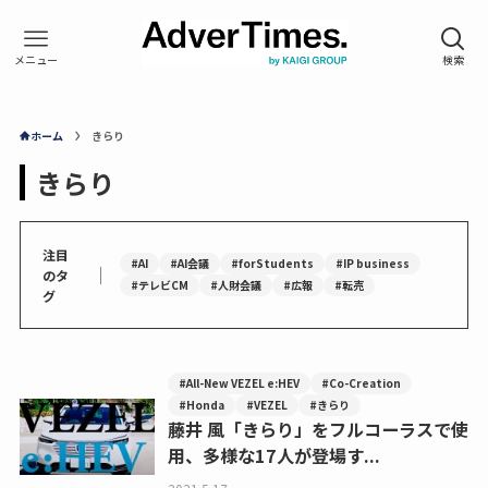
ホーム
きらり
きらり
注目
#AI
#AI会議
#forStudents
#IP business
｜
のタ
#テレビCM
#人財会議
#広報
#転売
グ
#All-New VEZEL e:HEV
#Co-Creation
#Honda
#VEZEL
#きらり
藤井 風「きらり」をフルコーラスで使
用、多様な17人が登場す...