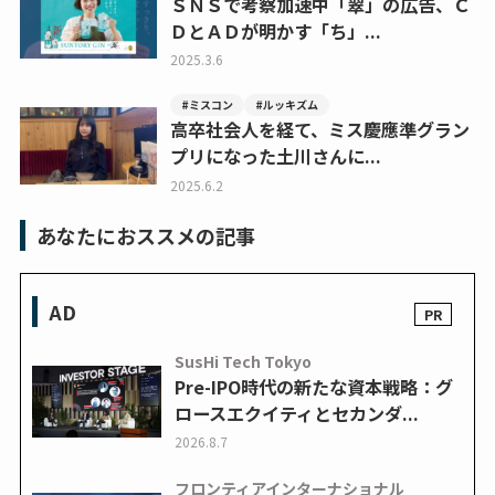
ＳＮＳで考察加速中「翠」の広告、Ｃ
ＤとＡＤが明かす「ち」...
2025.3.6
#ミスコン
#ルッキズム
高卒社会人を経て、ミス慶應準グラン
プリになった土川さんに...
2025.6.2
あなたにおススメの記事
AD
SusHi Tech Tokyo
Pre-IPO時代の新たな資本戦略：グ
ロースエクイティとセカンダ...
2026.8.7
フロンティアインターナショナル