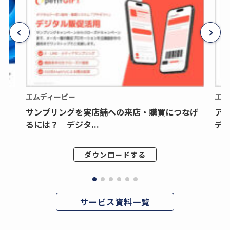
エムディーピー
エム
サンプリングを実店舗への来店・購買につなげ
ア
るには？ デジタ...
デジ
ダウンロードする
サービス資料一覧