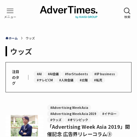
ホーム
ウッズ
ウッズ
注目
#AI
#AI会議
#forStudents
#IP business
｜
のタ
#テレビCM
#人財会議
#広報
#転売
グ
#Advertising Week Asia
#Advertising Week Asia 2019
#イチロー
#ウッズ
#オリンピック
「Advertising Week Asia 2019」開
催記念 広告界リレーコラム③