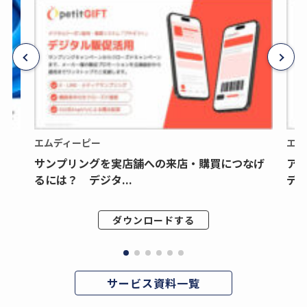
エムディーピー
エム
サンプリングを実店舗への来店・購買につなげ
ア
るには？ デジタ...
デジ
ダウンロードする
サービス資料一覧