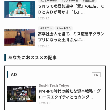
#コピーの改行
#サントリー翠
#交通広告
ＳＮＳで考察加速中「翠」の広告、Ｃ
ＤとＡＤが明かす「ち」...
2025.3.6
#ミスコン
#ルッキズム
高卒社会人を経て、ミス慶應準グラン
プリになった土川さんに...
2025.6.2
あなたにおススメの記事
AD
SusHi Tech Tokyo
Pre-IPO時代の新たな資本戦略：グ
ロースエクイティとセカンダ...
2026.8.7