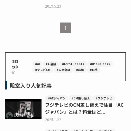
2019.5.23
1
注目
#AI
#AI会議
#forStudents
#IP business
｜
のタ
#テレビCM
#人財会議
#広報
#転売
グ
殿堂入り人気記事
#ACジャパン
#CM差し替え
#フジテレビ
フジテレビのCM差し替えで注目「AC
ジャパン」とは？料金はど...
2025.1.22