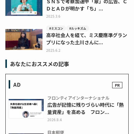
ＳＮＳで考察加速中「翠」の広告、Ｃ
ＤとＡＤが明かす「ち」...
2025.3.6
#ミスコン
#ルッキズム
高卒社会人を経て、ミス慶應準グラン
プリになった土川さんに...
2025.6.2
あなたにおススメの記事
AD
フロンティアインターナショナル
広告が記憶に残りづらい時代に「熱
量資産」を高める フロン...
2026.8.4
日本郵便