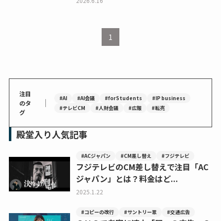
2026.6.16
1
注目
#AI
#AI会議
#forStudents
#IP business
｜
のタ
#テレビCM
#人財会議
#広報
#転売
グ
殿堂入り人気記事
#ACジャパン
#CM差し替え
#フジテレビ
フジテレビのCM差し替えで注目「AC
ジャパン」とは？料金はど...
2025.1.22
#コピーの改行
#サントリー翠
#交通広告