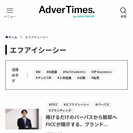
ホーム
エフアイシーシー
エフアイシーシー
注目
#AI
#AI会議
#forStudents
#IP business
｜
のタ
#テレビCM
#人財会議
#広報
#転売
グ
#FICC
#エフアイシーシー
#パーパス
#ブランディング
掲げるだけのパーパスから脱却へ
FICCが提示する、ブランド...