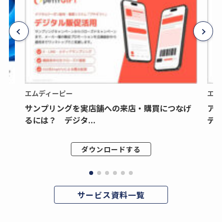
エムディーピー
エム
サンプリングを実店舗への来店・購買につなげ
ア
るには？ デジタ...
デジ
ダウンロードする
サービス資料一覧