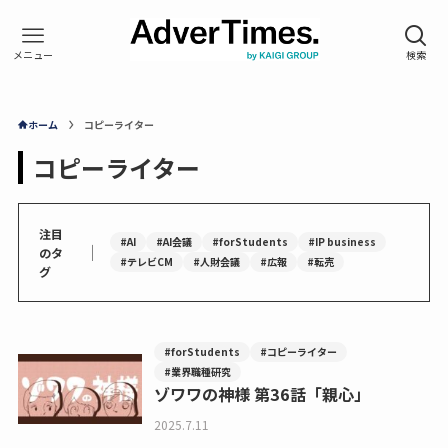
ホーム
コピーライター
コピーライター
注目
#AI
#AI会議
#forStudents
#IP business
｜
のタ
#テレビCM
#人財会議
#広報
#転売
グ
#forStudents
#コピーライター
#業界職種研究
ゾワワの神様 第36話「親心」
2025.7.11