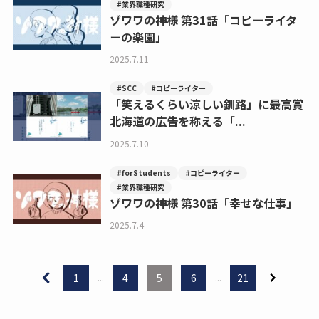
#業界職種研究
ゾワワの神様 第31話「コピーライタ
ーの楽園」
2025.7.11
#SCC
#コピーライター
「笑えるくらい涼しい釧路」に最高賞
北海道の広告を称える「...
2025.7.10
#forStudents
#コピーライター
#業界職種研究
ゾワワの神様 第30話「幸せな仕事」
2025.7.4
1
...
4
5
6
...
21