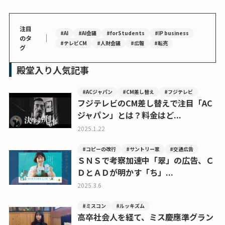
注目
#AI
#AI会議
#forStudents
#IP business
｜
のタ
#テレビCM
#人財会議
#広報
#転売
グ
殿堂入り人気記事
#ACジャパン
#CM差し替え
#フジテレビ
フジテレビのCM差し替えで注目「AC
ジャパン」とは？料金はど...
2025.1.22
#コピーの改行
#サントリー翠
#交通広告
ＳＮＳで考察加速中「翠」の広告、Ｃ
ＤとＡＤが明かす「ち」...
2025.3.6
#ミスコン
#ルッキズム
高卒社会人を経て、ミス慶應準グラン