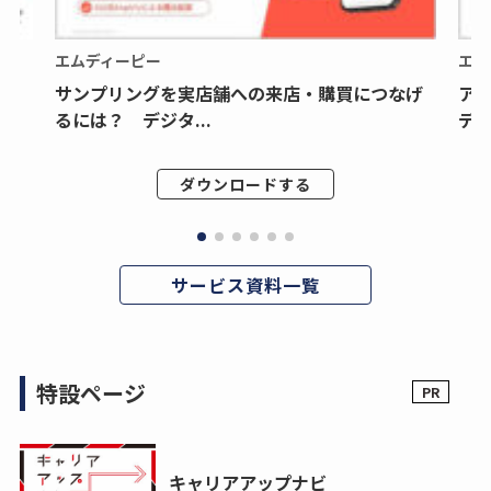
エムディーピー
エム
サンプリングを実店舗への来店・購買につなげ
ア
るには？ デジタ...
デジ
ダウンロードする
サービス資料一覧
特設ページ
キャリアアップナビ