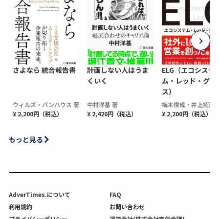
さよなら 統合報告書
計画しない人はうま
ELG（エコシステ
くいく
ム・レッド・グロ
ス）
ウィルズ・パンハウス 著
中村洋基 著
梅木俊成・井上拓海 
¥ 2,200円（税込）
¥ 2,420円（税込）
¥ 2,200円（税込）
もっと見る
AdverTimes.について
FAQ
利用規約
お問い合わせ
プライバシーポリシー
運営会社(株式会社宣伝会議)