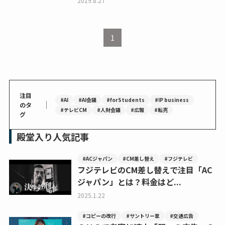
2019.8.27
1
注目
#AI
#AI会議
#forStudents
#IP business
｜
のタ
#テレビCM
#人財会議
#広報
#転売
グ
殿堂入り人気記事
#ACジャパン
#CM差し替え
#フジテレビ
フジテレビのCM差し替えで注目「AC
ジャパン」とは？料金はど...
2025.1.22
#コピーの改行
#サントリー翠
#交通広告