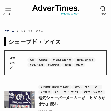
ホーム
シェーブド・アイス
シェーブド・アイス
注目
#AI
#AI会議
#forStudents
#IP business
｜
のタ
#テレビCM
#人財会議
#広報
#転売
グ
#IZUMI“SHAVE”STAND
#Vシリーズシェーバー
#かき氷
#シェーブド・アイス
#マクセルイズミ
電気シェーバーメーカーが「ヒゲのか
き氷」配布