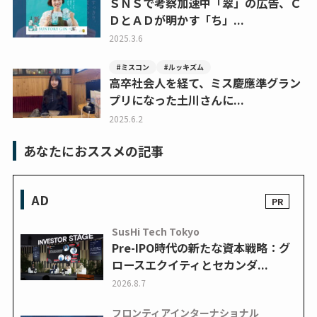
ＳＮＳで考察加速中「翠」の広告、Ｃ
ＤとＡＤが明かす「ち」...
2025.3.6
#ミスコン
#ルッキズム
高卒社会人を経て、ミス慶應準グラン
プリになった土川さんに...
2025.6.2
あなたにおススメの記事
AD
SusHi Tech Tokyo
Pre-IPO時代の新たな資本戦略：グ
ロースエクイティとセカンダ...
2026.8.7
フロンティアインターナショナル