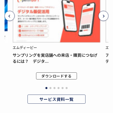
エムディーピー
エム
サンプリングを実店舗への来店・購買につなげ
ア
るには？ デジタ...
デジ
ダウンロードする
サービス資料一覧