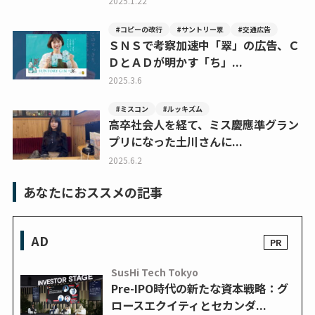
2025.1.22
#コピーの改行
#サントリー翠
#交通広告
ＳＮＳで考察加速中「翠」の広告、Ｃ
ＤとＡＤが明かす「ち」...
2025.3.6
#ミスコン
#ルッキズム
高卒社会人を経て、ミス慶應準グラン
プリになった土川さんに...
2025.6.2
あなたにおススメの記事
AD
SusHi Tech Tokyo
Pre-IPO時代の新たな資本戦略：グ
ロースエクイティとセカンダ...