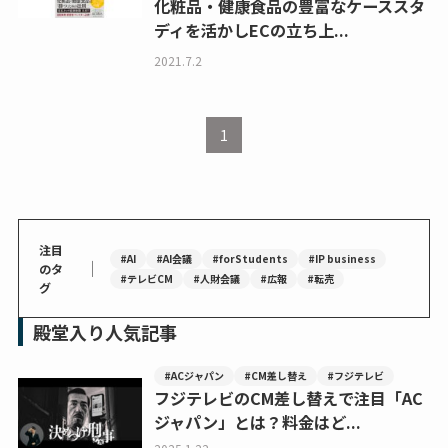
化粧品・健康食品の豊富なケーススタ
ディを活かしECの立ち上...
2021.7.2
1
注目
#AI
#AI会議
#forStudents
#IP business
｜
のタ
#テレビCM
#人財会議
#広報
#転売
グ
殿堂入り人気記事
#ACジャパン
#CM差し替え
#フジテレビ
フジテレビのCM差し替えで注目「AC
ジャパン」とは？料金はど...