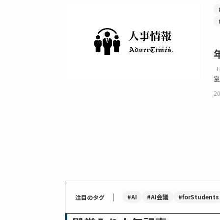
「
室
20
｜
#AI
#AI会議
#forStudents
注目のタグ