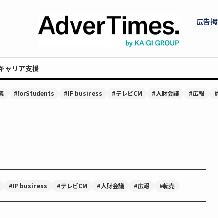
広告掲
キャリア支援
議
#forStudents
#IP business
#テレビCM
#人財会議
#広報
#IP business
#テレビCM
#人財会議
#広報
#転売