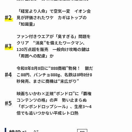
「経営より人命」で空気一変 イオン会
見が評価されたワケ カギはトップの
「知識量」
ファン付きウエアが「臭すぎる」問題を
クリア “消臭”を備えたワークマン、
120万点超を販売 一般向け攻略の鍵は
「周囲への配慮」か
令和8年8月8日に“888商戦”勃発！ 銀だ
こ88円、パンチョ888g、名鉄は8時8分8
秒発売、まさに商機は“末広がり”
映画ちいかわ×正規“ボンドロ”に「覇権
コンテンツの格」の声 勢い止まらぬ
「ボンボンドロップシール」、生産3～4
倍でも追いつかない平成レトロ熱