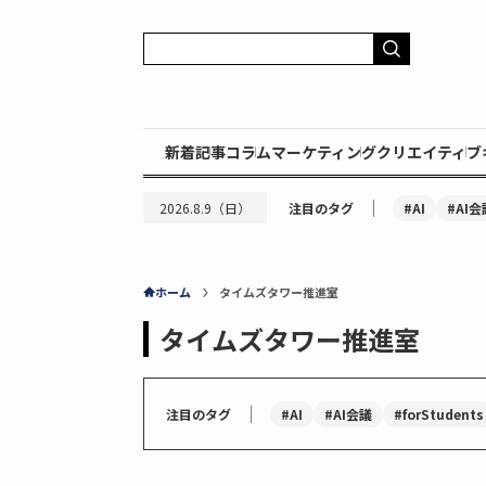
新着記事
コラム
マーケティング
クリエイティブ
｜
#AI
#AI会
2026.8.9（日）
注目のタグ
ホーム
タイムズタワー推進室
タイムズタワー推進室
｜
#AI
#AI会議
#forStudents
注目のタグ