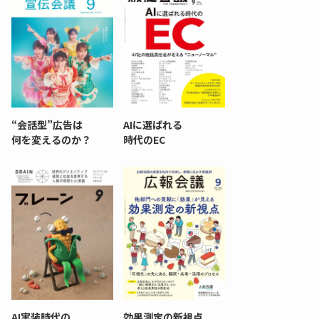
“会話型”広告は
AIに選ばれる
何を変えるのか？
時代のEC
AI実装時代の
効果測定の新視点