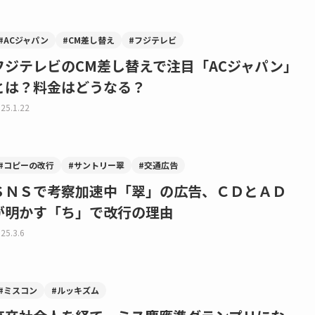
#ACジャパン
#CM差し替え
#フジテレビ
フジテレビのCM差し替えで注目「ACジャパン」
とは？料金はどうなる？
25.1.22
#コピーの改行
#サントリー翠
#交通広告
ＳＮＳで考察加速中「翠」の広告、ＣＤとＡＤ
が明かす「ち」で改行の理由
25.3.6
#ミスコン
#ルッキズム