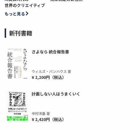
世界のクリエイティブ
もっと見る
新刊書籍
さよなら 統合報告書
ウィルズ・パンハウス 著
¥ 2,200円（税込）
ディーピー
ガラパゴス
計画しない人はうまくいく
間1,000万本以上の配布実績！】デジタ
導入率87%でも期
ーポンを活用した販促キャンペーンを...
AIを「売上」につ
デ...
中村洋基 著
ダウンロードする
¥ 2,420円（税込）
ダウ