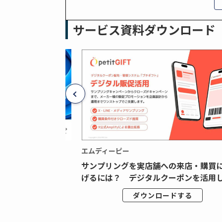
サービス資料ダウンロード
エムディーピー
広告データの“可視
サンプリングを実店舗への来店・購買
ジタル広告内製...
げるには？ デジタルクーポンを活用し.
ドする
ダウンロードする