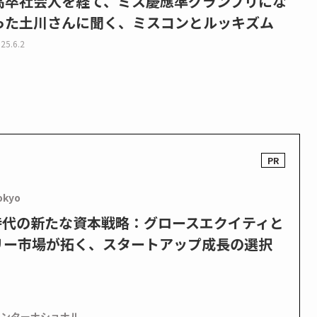
高卒社会人を経て、ミス慶應準グランプリにな
った土川さんに聞く、ミスコンとルッキズム
25.6.2
okyo
PO時代の新たな資本戦略：グロースエクイティと
リー市場が拓く、スタートアップ成長の選択
インターナショナル