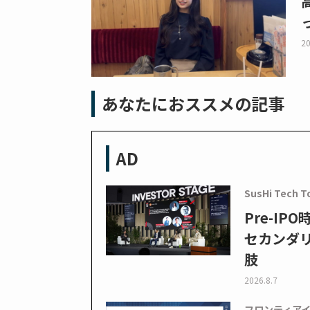
20
あなたにおススメの記事
AD
SusHi Tech T
Pre-I
セカンダ
肢
2026.8.7
フロンティア