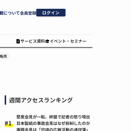
ログイン
載について
会員登録
サービス資料
イベント・セミナー
#転売
週間アクセスランキング
堅実会見が一転、終盤で記者の怒り噴出
日本製紙の事故会見はなぜ紛糾したのか
謝罪会見は「日頃の広報活動の通信簿」