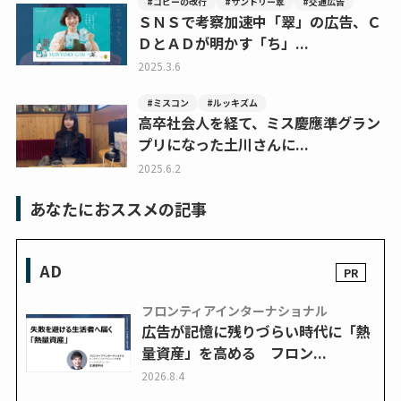
#コピーの改行
#サントリー翠
#交通広告
ＳＮＳで考察加速中「翠」の広告、Ｃ
ＤとＡＤが明かす「ち」...
2025.3.6
#ミスコン
#ルッキズム
高卒社会人を経て、ミス慶應準グラン
プリになった土川さんに...
2025.6.2
あなたにおススメの記事
AD
フロンティアインターナショナル
広告が記憶に残りづらい時代に「熱
量資産」を高める フロン...
2026.8.4