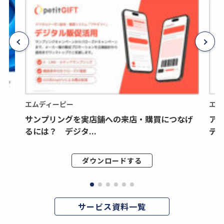
エムディーピー
エム
サンプリングを実店舗への来店・購買につなげ
ア
るには？ デジタ...
デジ
ダウンロードする
サービス資料一覧