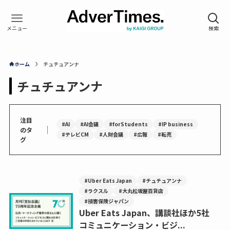
ホーム
チュチュアンナ
チュチュアンナ
注目
#AI
#AI会議
#forStudents
#IP business
｜
のタ
#テレビCM
#人財会議
#広報
#転売
グ
#Uber Eats Japan
#チュチュアンナ
#ラクスル
#大丸松坂屋百貨店
#損害保険ジャパン
Uber Eats Japan、講談社ほか5社
コミュニケーション・ビジ...