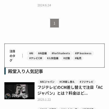
2024.6.24
1
注目
#AI
#AI会議
#forStudents
#IP business
｜
のタ
#テレビCM
#人財会議
#広報
#転売
グ
殿堂入り人気記事
#ACジャパン
#CM差し替え
#フジテレビ
フジテレビのCM差し替えで注目「AC
ジャパン」とは？料金はど...
2025.1.22