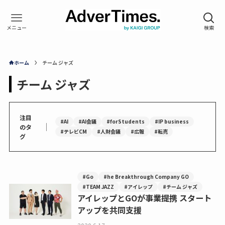
ホーム
チーム ジャズ
チーム ジャズ
注目
#AI
#AI会議
#forStudents
#IP business
｜
のタ
#テレビCM
#人財会議
#広報
#転売
グ
#Go
#he Breakthrough Company GO
#TEAM JAZZ
#アイレップ
#チーム ジャズ
アイレップとGOが事業提携 スタート
アップを共同支援