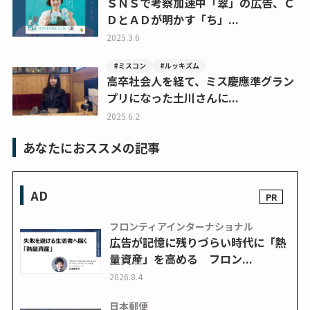
ＳＮＳで考察加速中「翠」の広告、Ｃ
ＤとＡＤが明かす「ち」...
2025.3.6
#ミスコン
#ルッキズム
高卒社会人を経て、ミス慶應準グラン
プリになった土川さんに...
2025.6.2
あなたにおススメの記事
AD
フロンティアインターナショナル
広告が記憶に残りづらい時代に「熱
量資産」を高める フロン...
2026.8.4
日本郵便