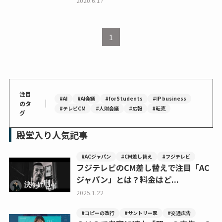
2020.6.17
1
注目
#AI
#AI会議
#forStudents
#IP business
｜
のタ
#テレビCM
#人財会議
#広報
#転売
グ
殿堂入り人気記事
#ACジャパン
#CM差し替え
#フジテレビ
フジテレビのCM差し替えで注目「AC
ジャパン」とは？料金はど...
2025.1.22
#コピーの改行
#サントリー翠
#交通広告