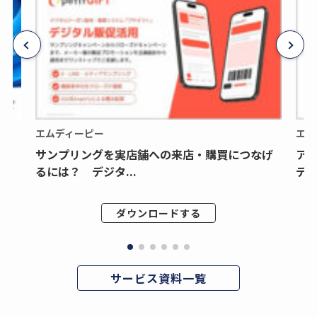
エムディーピー
エム
サンプリングを実店舗への来店・購買につなげ
ア
るには？ デジタ...
デジ
ダウンロードする
サービス資料一覧